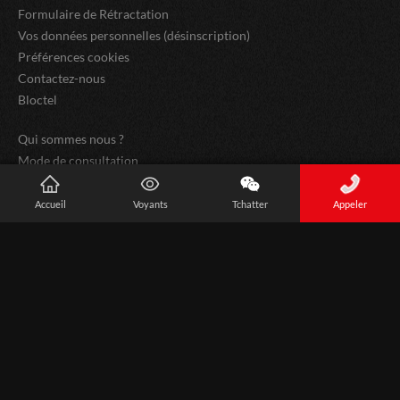
Formulaire de Rétractation
Vos données personnelles (désinscription)
Préférences cookies
Contactez-nous
Bloctel
Qui sommes nous ?
Mode de consultation
Exercice du droit de rétractation
Accueil
Voyants
Tchatter
Appeler
Les sites partenaires
iVoyance : application de voyance par tchat
(1)
L’accès à cette offre commerciale est soumis aux conditions
suivantes : 10 minutes de voyance privée offertes. Offre valable
dans la limite des 10 premières minutes, après validation de votre
compte client comprenant votre nom, prénom, téléphone,
adresse, email et carte de paiement valide. Au-delà des 10