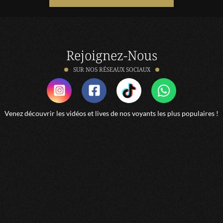
Astrologie
Autre
Horoscopes
Rejoignez-Nous
Numérologie
SUR NOS RÉSEAUX SOCIAUX
Spiritualité et bien-être
Tarot et cartomancie
Voyance
Venez découvrir les vidéos et lives de nos voyants les plus populaires !
Voyance et médiumnité