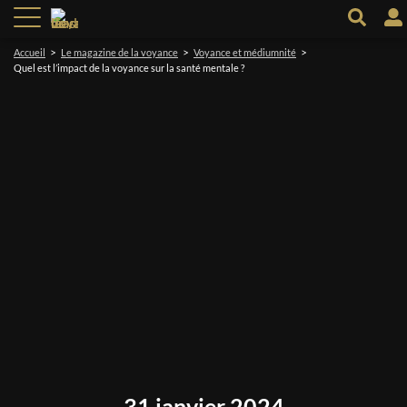
>
>
>
Accueil
Le magazine de la voyance
Voyance et médiumnité
Quel est l’impact de la voyance sur la santé mentale ?
31 janvier 2024