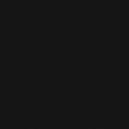
l regret ne dit pas les choses directement
eule bémol c est que je passe avec plusieurs de vos voyants au 1
e une chose d autre autre chose. Qui croire. Et le truc a faire
du vendredi mais si notre voyant et pas la, ce jour la c est
rofessionnelle. Dame très sérieuse, je consulte Anabelle quand
ons délicates. J Maurice.