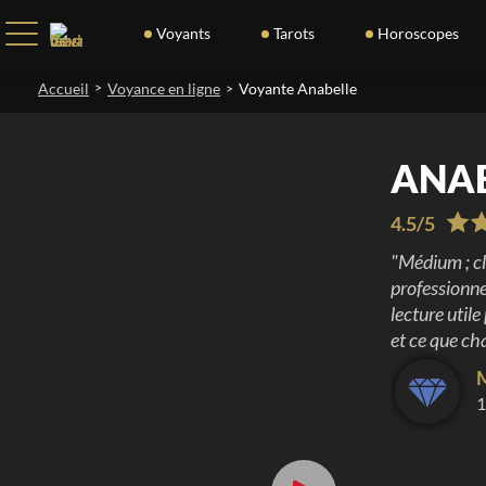
Voyants
Tarots
Horoscopes
Accueil
>
Voyance en ligne
Voyante Anabelle
>
ANA
4.5
/
5
"
Médium ; cl
professionne
lecture utile
et ce que c
1