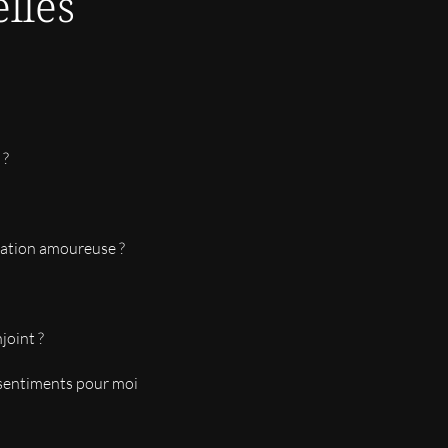
lles
 vérité
 ?
lation amoureuse ?
dv.
oint ?
s sentiments pour moi
le est posé sur ces prédictions en 10on va a l essentiel on se