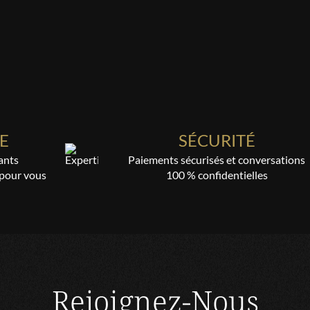
FABIENNE
Très professionnelle
cliente
Annabelle est très juste et p
JEAN-MAURICE
Dame très gentille, efficace e
E
SÉCURITÉ
sérieux et même intime. Je pe
ants
Paiements sécurisés et conversations
personne. J Maurice.
 pour vous
100 % confidentielles
cliente
Tous ces très bien passé et j'
GARDELLE
Toujours bien mais court parc
Rejoignez-Nous
toujours compétente Annabel