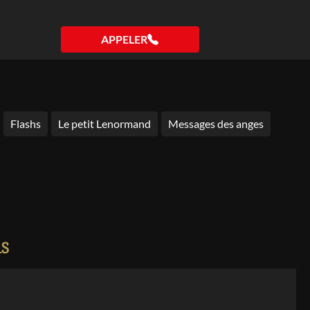
APPELER
Flashs
Le petit Lenormand
Messages des anges
is