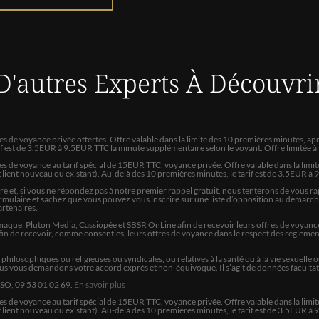
sent bien guide
PATRICK
Tres bonne interpretation co
D'autres Experts
À Découvri
ANNABELLE
Douce et calme et agréable
tes de voyance privée offertes. Offre valable dans la limite des 10 premières minutes,
rif est de 3.5EUR à 9.5EUR TTC la minute supplémentaire selon le voyant. Offre limitée 
NATHALIE
tes de voyance au tarif spécial de 15EUR TTC, voyance privée. Offre valable dans la lim
lient nouveau ou existant). Au-delà des 10 premières minutes, le tarif est de 3.5EUR à
Pour cette première, anabelle
et, si vous ne répondez pas à notre premier rappel gratuit, nous tenterons de vous rap
attente interminable et cela 
e formulaire et sachez que vous pouvez vous inscrire sur une liste d’opposition au démarc
maintenant merci anabelle
Partenaires.
aque, Pluton Media, Cassiopée et SBSR OnLine afin de recevoir leurs offres de voyance.
 de recevoir, comme consenties, leurs offres de voyance dans le respect des règlement
GARDELLE
s, philosophiques ou religieuses ou syndicales, ou relatives à la santé ou à la vie sexue
Très triste quand j’ai fini la c
ous vous demandons votre accord exprès et non-équivoque. Il s’agit de données facultativ
est sorti de ce qu’il se passe 
NSO, 09 53 01 02 69.
En savoir plus
s de voyance au tarif spécial de
15
EUR TTC, voyance privée. Offre valable dans la limit
lient nouveau ou existant). Au-delà des 10 premières minutes, le tarif est de 3.5EUR à