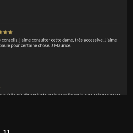
s conseils, j’aime consulter cette dame, très accessive. J’aime
paule pour certaine chose. J Maurice.
e qu’elle m’a dit est juste mais dans l’avenir je ne sais pas parce
cise et essentielle que j’ai posé que je n’ai pas eu de réponse
t !??
 est très posée, bienveillante et donne toujours de bons