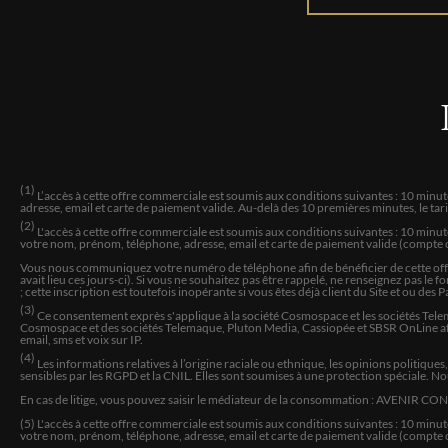
(1)
L’accès à cette offre commerciale est soumis aux conditions suivantes : 10 minu
adresse, email et carte de paiement valide. Au-delà des 10 premières minutes, le ta
(2)
L'accès à cette offre commerciale est soumis aux conditions suivantes : 10 minu
votre nom, prénom, téléphone, adresse, email et carte de paiement valide (compte c
Vous nous communiquez votre numéro de téléphone afin de bénéficier de cette offre 
avait lieu ces jours-ci). Si vous ne souhaitez pas être rappelé, ne renseignez pas l
; cette inscription est toutefois inopérante si vous êtes déjà client du Site et ou des 
(3)
Ce consentement exprès s'applique à la société Cosmospace et les sociétés Telem
Cosmospace et des sociétés Telemaque, Pluton Media, Cassiopée et SBSR OnLine afin
email, sms et voix sur IP.
(4)
Les informations relatives à l’origine raciale ou ethnique, les opinions politique
sensibles par les RGPD et la CNIL. Elles sont soumises à une protection spéciale. N
En cas de litige, vous pouvez saisir le médiateur de la consommation : AVENIR CO
(5) L'accès à cette offre commerciale est soumis aux conditions suivantes :
10
minute
votre nom, prénom, téléphone, adresse, email et carte de paiement valide (compte c