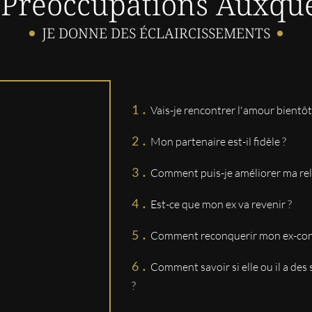
 Préoccupations Auxque
conseils
JE DONNE DES ÉCLAIRCISSEMENTS
SYLVIE
Très agréable et étonnante de
.
HALLOT
Vais-je rencontrer l'amour bientôt
Sympatique
.
Mon partenaire est-il fidèle ?
.
CAROLE
Comment puis-je améliorer ma re
Très bon contact au premier r
.
Est-ce que mon ex va revenir ?
Virginie
.
Comment reconquerir mon ex-conj
Efficace top
.
Comment savoir si elle ou il a de
FADILA
?
Bonne consultation parfaite el