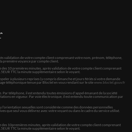
ncernant le domaine sentimental
r
 après validation de votre compte client comprenant votre nom, prénom, téléphone,
à la première voyance par compte client.
ite des 10 premières minutes, après validation de votre compte client comprenant
 9.5EUR TTC la minute supplémentaire selon le voyant.
 m'a bien conseillé sur la démarche afin que deviter encore une
peler à plusieurs reprises (y compris dimanche et jours fériés si votre demande
ma ouvert une porte je vais avancer et ecouter mon instinct
hage téléphonique tenue par Bloctel en vous rendant sur le site
www.bloctel.gouv.fr
 Par téléphone, il est entendu toutes émissions d'appel émanant de la société
ations en vigueur. Par voie électronique, il est entendu toute communication par
lle ou l’orientation sexuelles sont considérée comme des données personnelles
onsultation mais ce n’est pas de la faute d’Annabelle c’est ce qui
es que seul vous délivrez avec votre voyant ou dans le cadre du service utilisé.
dans ma vie .
e des
10
premières minutes, après validation de votre compte client comprenant
 9.5EUR TTC la minute supplémentaire selon le voyant.