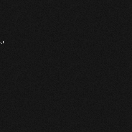
voté cerné la situation ..je recommande
s !
onnête et droite. Je l'ai consulté pour ma fille cette fois.
ntacterai. Dame très agréable. J Maurice.
us dites on peut parfois se tromper j'ai qd même un petit
ant que mon étoile soit la bonne merci