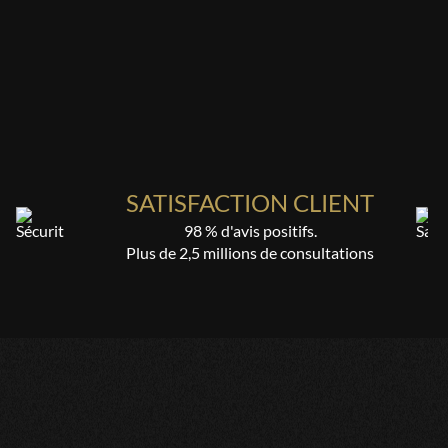
récise je recommande
t sérieuse, on peut lui faire confiance sur des problèmes
SATISFACTION CLIENT
ux la contacter assez facilement ce qui est très bien. Bonne
98 % d'avis positifs.
Plus de 2,5 millions de consultations
ai ue réponse à ma question
e que très coûteux le surplus des dix minutes mais après
le.