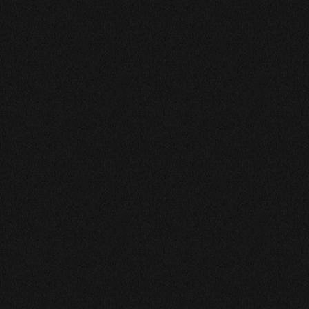
FLORENCE
Bjr bonne voyante avec un seu
cecile
Rien a dire sur anabelle. Le s
fois par mois, y en a il me dis
remonter c est bien les offert 
perdue.
JEAN-MAURICE
Bjr, très bonne analyste et p
j’ai des doutes sur des questi
CLAUDINE
Merci, à bientôt !
Virginie