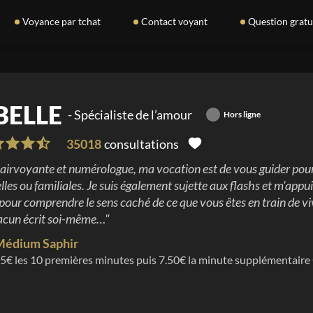
Voyance par tchat
Contact voyant
Question gratu
BELLE
-
Spécialiste de l’amour
Hors ligne
35018
consultations
airvoyante et numérologue, ma vocation est de vous guider pour 
lles ou familiales. Je suis également sujette aux flashs et m'appu
 pour comprendre le sens caché de ce que vous êtes en train de vivre.
hacun écrit soi-même…
"
Médium Saphir
5
€ les
10
premières minutes puis
7.50
€ la minute supplémentaire