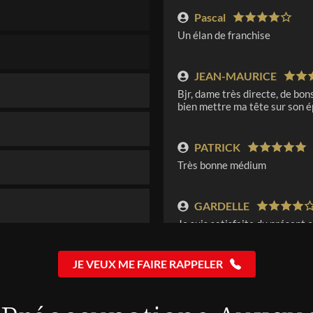
Pascal
Un élan de franchise
JEAN-MAURICE
Bjr, dame très directe, de bon
bien mettre ma tête sur son é
PATRICK
Très bonne médium
GARDELLE
Je suis satisfaite du présent c
qu’il y a une question bien pré
donc satisfaite pas totalemen
JE VEUX ME FAIRE RAPPELER
JOSIANE
J'aime beaucoup anabelle, elle