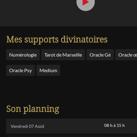
Mes supports divinatoires
Numérologie
Tarot de Marseille
Oracle Gé
Oracle œ
Oracle Psy
Medium
Son planning
08 h
à
15 h
Vendredi 07 Août