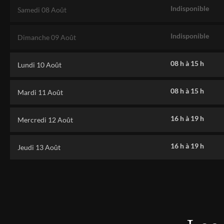
Indisponible
Samedi 08 Août
Indisponible
Dimanche 09 Août
08 h
à
15 h
Lundi 10 Août
08 h
à
15 h
Mardi 11 Août
16 h
à
19 h
Mercredi 12 Août
16 h
à
19 h
Jeudi 13 Août