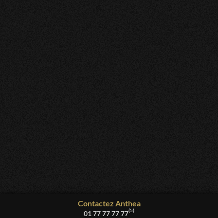
Nathalie
Bouffantes et très gentille je l adore
Nathalie
Personne à l'écoute, réconfortante, en qui j'ai confiance,
préssentis justes, je recommande 💜
Christine
comme toujours Anthea est au top je l’a recommande
vivement elle est très à l’écoute
Nathalie
Anthea est juste dans ses ressentis, un plaisir
d'échanger même si la relation est compliquée, je
recommande 🩷
Contactez
Anthea
(5)
01 77 77 77 77