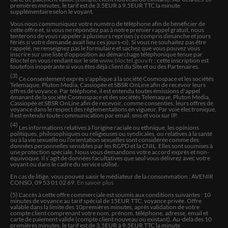
premières minutes, le tarif est de 3.5EUR à 9.5EUR TTC la minute
supplémentaire selon le voyant.
Nlgz
Vous nous communiquez votre numéro de téléphone afin de bénéficier de
Parfaite , gentille et précise
cette offre et, si vous ne répondez pas à notre premier rappel gratuit, nous
tenterons de vous rappeler à plusieurs reprises (y compris dimanche et jours
fériés si votre demande avait lieu ces jours-ci). Si vous ne souhaitez pas être
rappelé, ne renseignez pas le formulaire et sachez que vous pouvez vous
inscrire sur une liste d’opposition au démarchage téléphonique tenue par
Karelle
Bloctel en vous rendant sur le site
www.bloctel.gouv.fr
; cette inscription est
toutefois inopérante si vous êtes déjà client du Site et ou des Partenaires.
Très douce et directe
(3)
Ce consentement exprès s'applique à la société Cosmospace et les sociétés
Telemaque, Pluton Media, Cassiopée et SBSR OnLine afin de recevoir leurs
offres de voyance. Par téléphone, il est entendu toutes émissions d'appel
émanant de la société Cosmospace et des sociétés Telemaque, Pluton Media,
Nau
Cassiopée et SBSR OnLine afin de recevoir, comme consenties, leurs offres de
voyance dans le respect des règlementations en vigueur. Par voie électronique,
À l écoute et bon ressenti
il est entendu toute communication par email, sms et voix sur IP.
(4)
Les informations relatives à l’origine raciale ou ethnique, les opinions
politiques, philosophiques ou religieuses ou syndicales, ou relatives à la santé
ou à la vie sexuelle ou l’orientation sexuelles sont considérée comme des
Client
données personnelles sensibles par les RGPD et la CNIL. Elles sont soumises à
une protection spéciale. Nous vous demandons votre accord exprès et non-
Patiente et très bienveillante
équivoque. Il s’agit de données facultatives que seul vous délivrez avec votre
voyant ou dans le cadre du service utilisé.
En cas de litige, vous pouvez saisir le médiateur de la consommation : AVENIR
CONSO, 09 53 01 02 69.
En savoir plus
Nathalie
(5) L'accès à cette offre commerciale est soumis aux conditions suivantes :
10
Anthea est une personne de cœur, avec laquelle on se
minutes de voyance au tarif spécial de
15
EUR TTC, voyance privée. Offre
valable dans la limite des
10
premières minutes, après validation de votre
sent à l'aise et qui reste fidèle à ses ressentis. J'apprécie
compte client comprenant votre nom, prénom, téléphone, adresse, email et
nos échanges téléphoniques, une belle personne qui
carte de paiement valide (compte client nouveau ou existant). Au-delà des 10
premières minutes, le tarif est de 3.5EUR à 9.5EUR TTC la minute
m'équilibre beaucoup car on est vraiment soutenue.Je