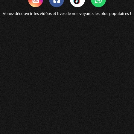
nous comprendre elle prodigue de bon conseil C'est
ressenti sont sincères
Venez découvrir les vidéos et lives de nos voyants les plus populaires !
Nathalie
Anthea reste dans le même dynamisme, rassurante, à
l'écoute, positive, ampathique, les mêmes ressentis,
j'espère de tout cœur la réalisation des prédictions. Je
recommande vivement 🩷🪷
florence
Anthea me connait depuis longtemps. Elle cherche
toujours le meilleur pour nous-mêmes avec ses conseils.
Elle est bienveillante et empathique. J'ai vu certaines de
ses prédictions se réaliser. MERCI Anthea.
Christine
Anthea est toujours très claire c’est une belle personne
Nathalie