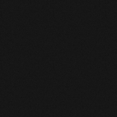
Delphine
Super gentille, à l’écoute et prend vraiment le temps
pour nous
Nathalie
Les tirages de cartes sont affûtés et reflète bien la
situation actuelle, j'apprécie les échanges avec Anthea
qui est rassurante, à bientôt 👍💜
Jordan
Vraiment super !
CASTRO
Adorable et précise
Nathalie
J'apprécie nos échanges, je recommande 👍