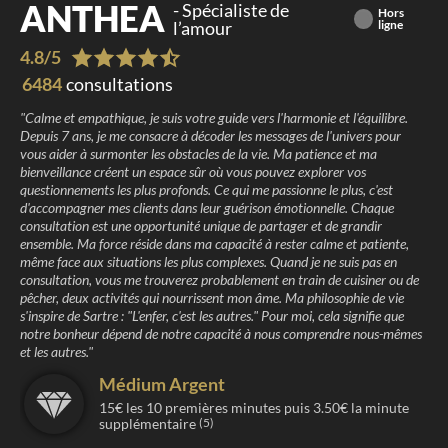
ANTHEA
-
Spécialiste de
Hors
l’amour
ligne
4.8
/
5
6484
consultations
"
Calme et empathique, je suis votre guide vers l'harmonie et l'équilibre.
Depuis 7 ans, je me consacre à décoder les messages de l'univers pour
vous aider à surmonter les obstacles de la vie. Ma patience et ma
bienveillance créent un espace sûr où vous pouvez explorer vos
questionnements les plus profonds. Ce qui me passionne le plus, c'est
d'accompagner mes clients dans leur guérison émotionnelle. Chaque
consultation est une opportunité unique de partager et de grandir
ensemble. Ma force réside dans ma capacité à rester calme et patiente,
même face aux situations les plus complexes. Quand je ne suis pas en
consultation, vous me trouverez probablement en train de cuisiner ou de
pêcher, deux activités qui nourrissent mon âme. Ma philosophie de vie
s'inspire de Sartre : "L'enfer, c'est les autres." Pour moi, cela signifie que
notre bonheur dépend de notre capacité à nous comprendre nous-mêmes
et les autres.
"
Médium Argent
15
€ les
10
premières minutes puis
3.50
€ la minute
supplémentaire
(5)