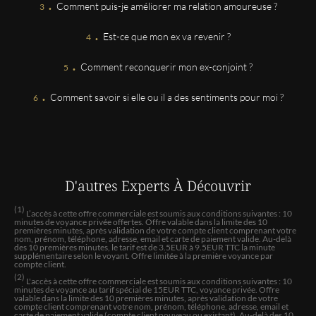
.
Comment puis-je améliorer ma relation amoureuse ?
.
Est-ce que mon ex va revenir ?
Christine
Anthea est une belle personne pleine de bienveillance
.
Comment reconquerir mon ex-conjoint ?
.
Leila
Comment savoir si elle ou il a des sentiments pour moi ?
Tres a l'écoute sans complaisance et explique bien les
choses
Annabelle
D'autres Experts
À Découvrir
Ne tourne pas autour du pot
(1)
L’accès à cette offre commerciale est soumis aux conditions suivantes : 10
minutes de voyance privée offertes. Offre valable dans la limite des 10
Nathalie
premières minutes, après validation de votre compte client comprenant votre
nom, prénom, téléphone, adresse, email et carte de paiement valide. Au-delà
Anthea est une personne chaleureuse, humaine et
des 10 premières minutes, le tarif est de 3.5EUR à 9.5EUR TTC la minute
supplémentaire selon le voyant. Offre limitée à la première voyance par
positive, un rayon de soleil, c'est un vrai plaisir
compte client.
d'échanger avec elle. Pour les prédictions, le temps
(2)
L'accès à cette offre commerciale est soumis aux conditions suivantes : 10
confirmera qui je l'espère se réaliseront. Merci Anthea
minutes de voyance au tarif spécial de 15EUR TTC, voyance privée. Offre
et à bientôt 💗🌺
valable dans la limite des 10 premières minutes, après validation de votre
compte client comprenant votre nom, prénom, téléphone, adresse, email et
carte de paiement valide (compte client nouveau ou existant). Au-delà des 10