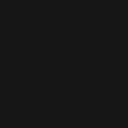
Anthea est une personne positive, d'un grand soutien
dans les moments difficiles, je souhaite de tout cœur ❤️
la réalisation de ses prédictions. Ne pas oublier de se
choisir surtout quand on vit une souffrance intérieure.
Je recommande 👍☘️⚘️💜
Manon
superbe personne
Nathalie
J'adore Anthea💜, personne à l'écoute, réconfortante, un
bon feeling entre nous,je croise 🤞 pour que ses
prédictions soient justes☘️. Je recommande🌹👍.
Anne-sophie
À l’écoute patiente et compréhensive j’espère que c’est
réel même le mauvais car la finalité est ce que j’espère
de tout mon cœur merci pour tout