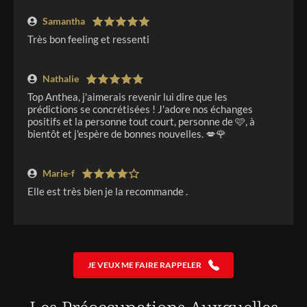
Samantha
Très bon feeling et ressenti
Nathalie
Top Anthea, j'aimerais revenir lui dire que les
prédictions se concrétisées ! J'adore nos échanges
positifs et la personne tout court, personne de 🩷, à
bientôt et j'espère de bonnes nouvelles. 💋🌹
Marie-f
Elle est très bien je la recommande .
Fatima
Riche en ressenti et échanges bienveillants
JE VEUX ME FAIRE RAPPELER
Client
Très bonne écoute De bonne visions et prédictions