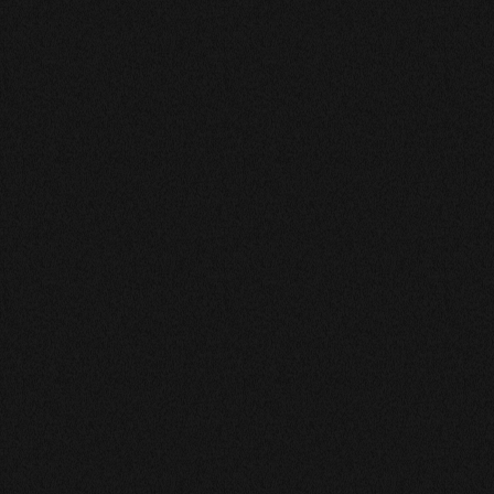
LAGEL
Tres bons conseils sourire bienveillance
PATRICIA
Bonjour Chloe ,désolée je n’ ai pas pu honorer mon
rendez.vous avec vous hier soir .Je me permettrai de
vous rappeler et de vous expliquer le pourquoi . Très
respectueusement
Marie
Toujours rassurante me redonne beaucoup de confiance
a moi
BILOMBA-NATHALIE
Chloe est trés douce et gentille.
LORENA
Très bonne expérience