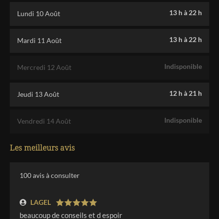
13 h
à
22 h
Lundi 10 Août
13 h
à
22 h
Mardi 11 Août
Indisponible
Mercredi 12 Août
12 h
à
21 h
Jeudi 13 Août
Indisponible
Vendredi 14 Août
Les meilleurs avis
100
avis à consulter
LAGEL
beaucoup de conseils et d espoir