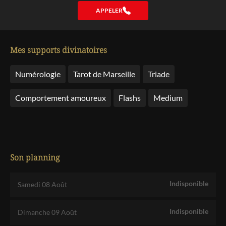
APPELER
Mes supports divinatoires
Numérologie
Tarot de Marseille
Triade
Comportement amoureux
Flashs
Medium
Son planning
Indisponible
Samedi 08 Août
Indisponible
Dimanche 09 Août