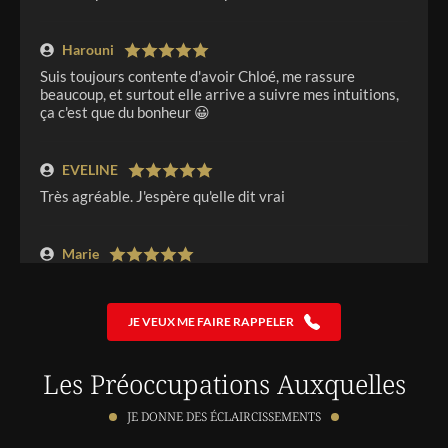
Harouni
Suis toujours contente d'avoir Chloé, me rassure
beaucoup, et surtout elle arrive a suivre mes intuitions,
ça c'est que du bonheur 😀
EVELINE
Très agréable. J'espère qu'elle dit vrai
Marie
O top. Me guide beaucoup
JE VEUX ME FAIRE RAPPELER
GHISLAINE
Accueil chaleureux, toujours dans la bienveillance. Le
Les Préoccupations Auxquelles
tirage de Chloé a raisonné dans la situation dans
laquelle je suis aujourd'hui. J'espère qu'elle évoluera
JE DONNE DES ÉCLAIRCISSEMENTS
dans le bon sens, et je n'hésiterai pas à lui faire un
retour.