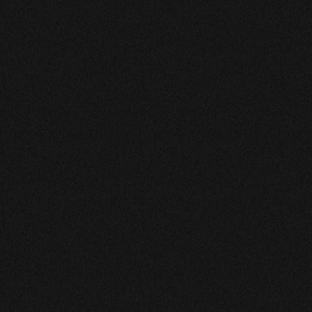
CHANTAL
Merci Chloé Pour ta sincérité, ta franchise, ta
compréhension et ton soutien Je te remercie de tout
mon cœur. Bisous Chantal
vincent
comme tjr chloe es gegniale e agreable j espere juste
que ce quel ma dit va arriver cette fois si
Marie
Je vien a répondre au matin ce que tu ma dis jai tout
resentit dans la nuit bravo
MARIE-CLAIRE
Merci de tout cœur un moment de convivialité & de
soutien merci