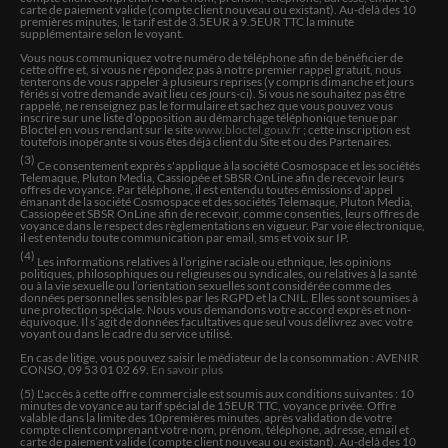
carte de paiement valide (compte client nouveau ou existant). Au-delà des 10
Mme
premières minutes, le tarif est de 3.5EUR à 9.5EUR TTC la minute
supplémentaire selon le voyant.
Ne respecte pas les minutes supplementaire au
10minutes veut toujours continuer pour augmenter la
Vous nous communiquez votre numéro de téléphone afin de bénéficier de
cette offre et, si vous ne répondez pas à notre premier rappel gratuit, nous
factures
tenterons de vous rappeler à plusieurs reprises (y compris dimanche et jours
fériés si votre demande avait lieu ces jours-ci). Si vous ne souhaitez pas être
rappelé, ne renseignez pas le formulaire et sachez que vous pouvez vous
inscrire sur une liste d’opposition au démarchage téléphonique tenue par
Bloctel en vous rendant sur le site
www.bloctel.gouv.fr
; cette inscription est
Harouni
toutefois inopérante si vous êtes déjà client du Site et ou des Partenaires.
Contente de l'avoir a nouveau au téléphone, dix minutes
(3)
Ce consentement exprès s'applique à la société Cosmospace et les sociétés
suffisent, même si des fois, je reste sur ma fin......
Telemaque, Pluton Media, Cassiopée et SBSR OnLine afin de recevoir leurs
offres de voyance. Par téléphone, il est entendu toutes émissions d'appel
émanant de la société Cosmospace et des sociétés Telemaque, Pluton Media,
Cassiopée et SBSR OnLine afin de recevoir, comme consenties, leurs offres de
voyance dans le respect des règlementations en vigueur. Par voie électronique,
CHANTAL
il est entendu toute communication par email, sms et voix sur IP.
(4)
Elle est merveilleuse et bienveillante me fait réfléchir et
Les informations relatives à l’origine raciale ou ethnique, les opinions
politiques, philosophiques ou religieuses ou syndicales, ou relatives à la santé
me soutient profondément Merci Chloé prends bien À
ou à la vie sexuelle ou l’orientation sexuelles sont considérée comme des
demain bonne nuit soigne toi bien Chantal
données personnelles sensibles par les RGPD et la CNIL. Elles sont soumises à
une protection spéciale. Nous vous demandons votre accord exprès et non-
équivoque. Il s’agit de données facultatives que seul vous délivrez avec votre
voyant ou dans le cadre du service utilisé.
Marie
En cas de litige, vous pouvez saisir le médiateur de la consommation : AVENIR
CONSO, 09 53 01 02 69.
En savoir plus
Coucou tu ma bien guider. Ma rassuré. Ma redonner du
(5) L'accès à cette offre commerciale est soumis aux conditions suivantes :
10
tonus la vie est belle . Cela ces très bien passer
minutes de voyance au tarif spécial de
15
EUR TTC, voyance privée. Offre
valable dans la limite des
10
premières minutes, après validation de votre
compte client comprenant votre nom, prénom, téléphone, adresse, email et
carte de paiement valide (compte client nouveau ou existant). Au-delà des 10