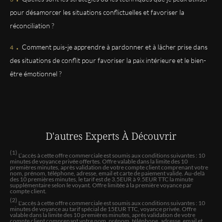
Son soutien, son écoute, ses conseils me font du bien
pour désamorcer les situations conflictuelles et favoriser la
Merci Chloé je te souhaite plein de bonheur. Belle soirée
à vous tous et pour vous aussi pleins de belles surprises
réconciliation ?
et du bonheur m Chantal
.
Comment puis-je apprendre à pardonner et à lâcher prise dans
des situations de conflit pour favoriser la paix intérieure et le bien-
Marie
être émotionnel ?
Tres bon conseil.
Mélanie
Rien à dire, juste parfait
D'autres Experts
À Découvrir
JEAN-ROBERT-DIMITRI
(1)
L’accès à cette offre commerciale est soumis aux conditions suivantes : 10
La meilleure voyante avec Maria Pilar. Les autres ….
minutes de voyance privée offertes. Offre valable dans la limite des 10
premières minutes, après validation de votre compte client comprenant votre
nom, prénom, téléphone, adresse, email et carte de paiement valide. Au-delà
des 10 premières minutes, le tarif est de 3.5EUR à 9.5EUR TTC la minute
supplémentaire selon le voyant. Offre limitée à la première voyance par
LAGEL
compte client.
intuition, gentillesse et bons conseils
(2)
L'accès à cette offre commerciale est soumis aux conditions suivantes : 10
minutes de voyance au tarif spécial de 15EUR TTC, voyance privée. Offre
valable dans la limite des 10 premières minutes, après validation de votre
compte client comprenant votre nom, prénom, téléphone, adresse, email et