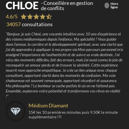
CHLOE
-
Conseillère en gestion
Hors
de conflits
ligne
4.6
/
5
34057
consultations
"
Bonjour, je suis Chloé, une voyante intuitive avec 10 ans d'expérience et
des visions médiumniques depuis l'enfance. Ma spécialité ? Vous guider
dans l'amour, la carrière et le développement spirituel, avec une clarté que
j'ai dû apprendre à appliquer à ma propre vie.Mon parcours personnel m'a
enseigné l'importance de l'authenticité et de suivre sa vraie destinée. J'ai
vécu des moments difficiles, fait des erreurs, mais j'ai aussi connu la joie de
reconquérir un amour perdu et de trouver la sérénité. Cette expérience
nourrit mon approche empathique. Je crée un lien unique avec chaque
consultant, apportant clarté dans les moments de confusion. Ma voix
chaleureuse est souvent remarquée, apportant réconfort et assurance.
Ma philosophie ? Le bonheur se cache parfois là où on ne l'attend pas.
Ensemble, explorons votre potentiel et transformons vos rêves en réalité
!
"
Médium Diamant
15
€ les
10
premières minutes puis
9.50
€ la minute
supplémentaire
(5)