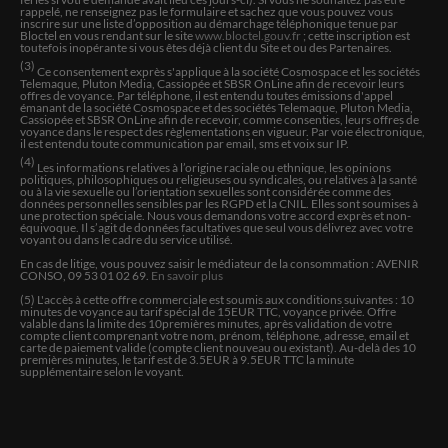
rappelé, ne renseignez pas le formulaire et sachez que vous pouvez vous
MARIE-BERTHE
inscrire sur une liste d’opposition au démarchage téléphonique tenue par
Bloctel en vous rendant sur le site
www.bloctel.gouv.fr
; cette inscription est
Super gentille qui vous ecoute , vous donne certaines
toutefois inopérante si vous êtes déjà client du Site et ou des Partenaires.
réponses sur ce que l on lui pausser ,comme questions.
(3)
Ce consentement exprès s'applique à la société Cosmospace et les sociétés
avec douceur pour que l on puisse mieux comprendre ,
Telemaque, Pluton Media, Cassiopée et SBSR OnLine afin de recevoir leurs
offres de voyance. Par téléphone, il est entendu toutes émissions d'appel
oui , elle sais vous mettre en confiance pour mieux
émanant de la société Cosmospace et des sociétés Telemaque, Pluton Media,
comprendre les réponses à nous de prendre les reposes
Cassiopée et SBSR OnLine afin de recevoir, comme consenties, leurs offres de
voyance dans le respect des règlementations en vigueur. Par voie électronique,
en toute confiance
il est entendu toute communication par email, sms et voix sur IP.
(4)
Les informations relatives à l’origine raciale ou ethnique, les opinions
politiques, philosophiques ou religieuses ou syndicales, ou relatives à la santé
ou à la vie sexuelle ou l’orientation sexuelles sont considérée comme des
GABRIELLE
données personnelles sensibles par les RGPD et la CNIL. Elles sont soumises à
une protection spéciale. Nous vous demandons votre accord exprès et non-
Une personne formidable à l’écoute
équivoque. Il s’agit de données facultatives que seul vous délivrez avec votre
voyant ou dans le cadre du service utilisé.
En cas de litige, vous pouvez saisir le médiateur de la consommation : AVENIR
CONSO, 09 53 01 02 69.
En savoir plus
WIM
(5) L'accès à cette offre commerciale est soumis aux conditions suivantes :
10
Bonne voyante qui a de la compassion avec les clients.
minutes de voyance au tarif spécial de
15
EUR TTC, voyance privée. Offre
valable dans la limite des
10
premières minutes, après validation de votre
compte client comprenant votre nom, prénom, téléphone, adresse, email et
carte de paiement valide (compte client nouveau ou existant). Au-delà des 10
premières minutes, le tarif est de 3.5EUR à 9.5EUR TTC la minute
Patricia
supplémentaire selon le voyant.
Toujours très juste dans ces prévisions et reconfortante
MIGUY