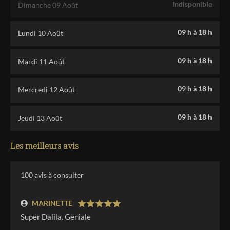
Indisponible
Dimanche 09 Août
09 h
à
18 h
Lundi 10 Août
09 h
à
18 h
Mardi 11 Août
09 h
à
18 h
Mercredi 12 Août
09 h
à
18 h
Jeudi 13 Août
Les meilleurs avis
100
avis à consulter
MARINETTE
Super Dalila. Geniale