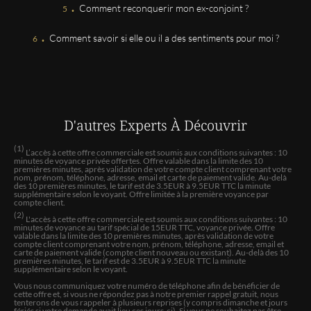
.
Comment reconquerir mon ex-conjoint ?
.
Sylvie
Comment savoir si elle ou il a des sentiments pour moi ?
Très bien
Mme
Personne a l ecoute qui nous mets en confiance par sa
joie de vivre et son emphatie
D'autres Experts
À Découvrir
(1)
L’accès à cette offre commerciale est soumis aux conditions suivantes : 10
Nathalie
minutes de voyance privée offertes. Offre valable dans la limite des 10
premières minutes, après validation de votre compte client comprenant votre
Personne franche n' hésite pas à nous rentré dedans
nom, prénom, téléphone, adresse, email et carte de paiement valide. Au-delà
des 10 premières minutes, le tarif est de 3.5EUR à 9.5EUR TTC la minute
quand il le faut lol personne très a l' écoute humaine et
supplémentaire selon le voyant. Offre limitée à la première voyance par
ne juge en rien je recommande à 200% pour moi
compte client.
personnellement tout ce qu elle m'a prédit c'est avéré
(2)
L'accès à cette offre commerciale est soumis aux conditions suivantes : 10
vrai Merci à elle d' être là pour moi
minutes de voyance au tarif spécial de 15EUR TTC, voyance privée. Offre
valable dans la limite des 10 premières minutes, après validation de votre
compte client comprenant votre nom, prénom, téléphone, adresse, email et
carte de paiement valide (compte client nouveau ou existant). Au-delà des 10
premières minutes, le tarif est de 3.5EUR à 9.5EUR TTC la minute
ANNIE
supplémentaire selon le voyant.
Accueil parfait .Très bonne prestation
Vous nous communiquez votre numéro de téléphone afin de bénéficier de
cette offre et, si vous ne répondez pas à notre premier rappel gratuit, nous
tenterons de vous rappeler à plusieurs reprises (y compris dimanche et jours
fériés si votre demande avait lieu ces jours-ci). Si vous ne souhaitez pas être