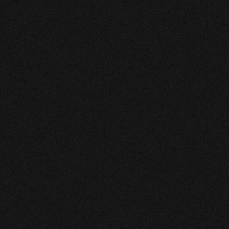
YVETTE
Dalila est trés direct, trés clairvoyante, maintenant
reste a voir ce qui va se passer, mais en tous les cas elle
bien vu ma situation.Bravo
BILOMBA-NATHALIE
Dalila a été très gentille et patiente avec moi. J'avoue
que j’étais assez nerveuse aujourd'hui. Je m'en excuse.
Je la reconctaterai un jour.
ABDOUL
Voyance Claire et précise
Leclerc
J'ai été ravie de notre échange, très clair et fluide. Un
échange précis sur le présent concernant le tirage. J'ai
confiance en ce que Dalila m'a prédit pour les semaines à
venir.