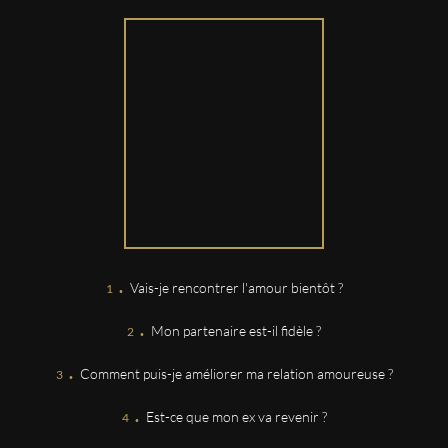
MELANIE
Toujours aussi perspicace et juste. Accompagnement
depuis 2 ans 1/2. Recommandations+++
Fabrice
Juste incroyable! merci beaucoup
Mme
Comme je l ai deja dis Dalila est tres agreable et a l
ecoute et nous mets en confiance
.
Vais-je rencontrer l'amour bientôt ?
Elizabeth
.
Je n la connais pas...elle excelle dans son boulot... bravo
Mon partenaire est-il fidèle ?
... toujours des petites précisions ki AIDE... A refaire
.
Comment puis-je améliorer ma relation amoureuse ?
.
Luc
Est-ce que mon ex va revenir ?
Tred bonne voyante attention a la facture