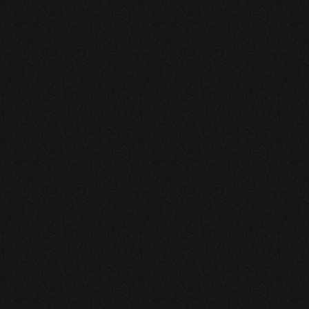
Je vous remercie beaucoup avoir parler avec vous tout
mes sincères
SARAH
Sans hésitation je vous la conseille ❤️
Mme
Je la trouve a l ecoute et de tres bons conseils et tres
agreable et surtout je suis a l aise avec elle
josephine
Elle voit juste et est tres professionelle, la recommande
vivement
LAMIRAUX70
Entretien très chaleureux. Pour les réponses à mes
questions je vais voir si celles-ci se réalisent. Wait and
see