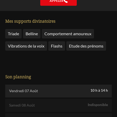
APPELER
Mes supports divinatoires
Triade
Belline
Comportement amoureux
Vibrations de la voix
Flashs
Etude des prénoms
Son planning
10 h
à
14 h
Vendredi 07 Août
Indisponible
Samedi 08 Août