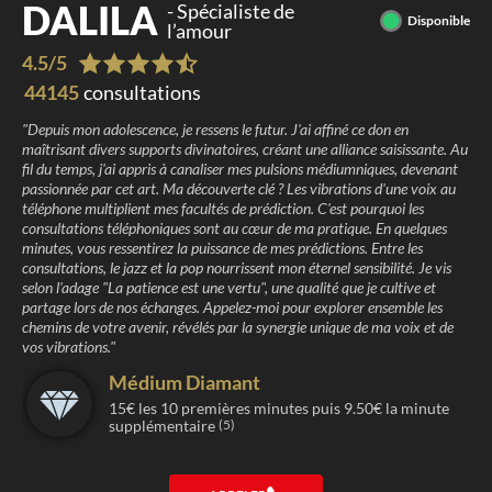
DALILA
-
Spécialiste de
Disponible
l’amour
4.5
/
5
44145
consultations
"
Depuis mon adolescence, je ressens le futur. J'ai affiné ce don en
maîtrisant divers supports divinatoires, créant une alliance saisissante. Au
fil du temps, j'ai appris à canaliser mes pulsions médiumniques, devenant
passionnée par cet art. Ma découverte clé ? Les vibrations d'une voix au
téléphone multiplient mes facultés de prédiction. C'est pourquoi les
consultations téléphoniques sont au cœur de ma pratique. En quelques
minutes, vous ressentirez la puissance de mes prédictions. Entre les
consultations, le jazz et la pop nourrissent mon éternel sensibilité. Je vis
selon l'adage "La patience est une vertu", une qualité que je cultive et
partage lors de nos échanges. Appelez-moi pour explorer ensemble les
chemins de votre avenir, révélés par la synergie unique de ma voix et de
vos vibrations.
"
Médium Diamant
15
€ les
10
premières minutes puis
9.50
€ la minute
supplémentaire
(5)