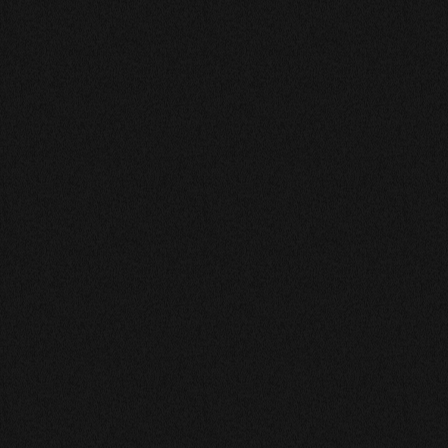
BOOT
Elle a bien tout vu !
MATHIEU
Une prédiction parfaite… les faits sont arrivés, j’attends
la suite
MARIE
J’adore Dalila , vraiment très très bien ! Je vous la
recommande
SEBASTIEN
ele est tres cash
CHRISTINE