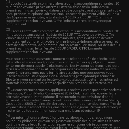
(1)
L’accès à cette offre commerciale est soumis aux conditions suivantes : 10
Marie
minutes de voyance privée offertes. Offre valable dans la limite des 10
premières minutes, après validation de votre compte client comprenant votre
Dommage que le temps soit compté...j'ai beaucoup aimé
nom, prénom, téléphone, adresse, email et carte de paiement valide. Au-delà
des 10 premières minutes, le tarif est de 3.5EUR à 9.5EUR TTC la minute
l'échange avec Doris
supplémentaire selon le voyant. Offre limitée à la première voyance par
compte client.
(2)
L'accès à cette offre commerciale est soumis aux conditions suivantes : 10
Eliane
minutes de voyance au tarif spécial de 15EUR TTC, voyance privée. Offre
valable dans la limite des 10 premières minutes, après validation de votre
compte client comprenant votre nom, prénom, téléphone, adresse, email et
J'ai eu un rdv avec Doris, hier, et comme c'est une
carte de paiement valide (compte client nouveau ou existant). Au-delà des 10
personne que je côtoie depuis longtemps, elle me
premières minutes, le tarif est de 3.5EUR à 9.5EUR TTC la minute
supplémentaire selon le voyant.
connaît très bien maintenant, ce qui facilite mon
dialogue. Elle sait dans quel état émotionnel je suis, ce
Vous nous communiquez votre numéro de téléphone afin de bénéficier de
cette offre et, si vous ne répondez pas à notre premier rappel gratuit, nous
qui me préoccupe et pourquoi et donc elle me remonte le
tenterons de vous rappeler à plusieurs reprises (y compris dimanche et jours
moral tout en ne me cachant pas la vérité des cartes, du
fériés si votre demande avait lieu ces jours-ci). Si vous ne souhaitez pas être
rappelé, ne renseignez pas le formulaire et sachez que vous pouvez vous
coup hier j'étais en colère, ce qu'elle a ressentie tout de
inscrire sur une liste d’opposition au démarchage téléphonique tenue par
suite, et chez moi c'est plutôt assez rare, mais vu ce que
Bloctel en vous rendant sur le site
www.bloctel.gouv.fr
; cette inscription est
toutefois inopérante si vous êtes déjà client du Site et ou des Partenaires.
je vis en ce moment on le serait à moins et Doris m'a
(3)
expliqué beaucoup de choses vraies en ce moment et
Ce consentement exprès s'applique à la société Cosmospace et les sociétés
Telemaque, Pluton Media, Cassiopée et SBSR OnLine afin de recevoir leurs
comment va être l'évolution, elle m'a fait comprendre
offres de voyance. Par téléphone, il est entendu toutes émissions d'appel
certaines choses et du coup lorsque j'ai raccroché je
émanant de la société Cosmospace et des sociétés Telemaque, Pluton Media,
Cassiopée et SBSR OnLine afin de recevoir, comme consenties, leurs offres de
n'avais plus cette colère qui me rongeait, j'ai plus
voyance dans le respect des règlementations en vigueur. Par voie électronique,
réfléchi aux choses que Doris m'a dites et en fait qui
il est entendu toute communication par email, sms et voix sur IP.
sont vraies mais dont je ne me rendais pas compte. Je la
(4)
Les informations relatives à l’origine raciale ou ethnique, les opinions
remercie pour sa gentillesse, sa patience à l'écoute et
politiques, philosophiques ou religieuses ou syndicales, ou relatives à la santé
ou à la vie sexuelle ou l’orientation sexuelles sont considérée comme des
ses conseils qui me sont précieux. Pour moi c'est une
données personnelles sensibles par les RGPD et la CNIL. Elles sont soumises à