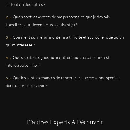
que je réalise les choses qui doivent changer pour mon
l'attention des autres ?
bien. C'est bien dommage que je ne puisse pas la
.
consulter plus souvent, cause financière, mais quand je
Quels sont les aspects de ma personnalité que je devrais
discute avec elle au téléphone, cela me fait un bien fou,
je suis mieux pendant quelques jours car je pense à ce
travailler pour devenir plus séduisant(e) ?
qu'elle m'a dit, elle est pleine de générosité, d'une grand
.
gentillesse et compréhension immenses et de bons
Comment puis-je surmonter ma timidité et approcher quelqu'un
conseils. Merci encore à toi, Doris, pour tout ce que tu
qui m'intéresse ?
m'apportes. Eliane
.
Quels sont les signes qui montrent qu'une personne est
MIREILLE
intéressée par moi ?
Clairvoyante, rapide, bienveillante et rassurante.
.
Quelles sont les chances de rencontrer une personne spéciale
dans un proche avenir ?
EVELYNE
Personne douce à l écoute et précise dans les réponses
madeleinevermand
Parfaite comme toujours merci
D'autres Experts
À Découvrir