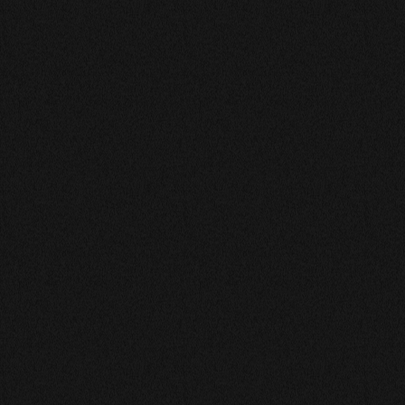
Eliane
Cet entretien avec Doris m'a fait un bien fou, elle doit
sentir quand j'en peux vraiment plus, car là je reçois
toujours un sms de sa part, elle a une parfaite connexion
avec moi, je n'ai même pas besoin de prendre un rendez-
vous. Et surtout elle sait me rassurer, en me disant la
vérité, ce qu'il faut que j'accepte ou pas, des conseils qui
pour moi sont très importants pour que je me sente
mieux dans ma tête car je suis toujours angoissée et
Doris me connait très très bien. Pour moi c'est vraiment
une personne exceptionnelle, elle a beaucoup
d'empathie envers moi, me raisonne en me faisant
réfléchir et à la fin de la séance je me sens nettement
moins angoissée. Je l'aime beaucoup. Merci Doris pour
tout ce que tu m'apportes.
MIGUY
Doris est toujours à l écoute avec beaucoup de franchise
prend le temps d analyser la situation . Très forte dans le
domaine de l astrologie . Merci Doris de m aider grâce à
ton don de médium .