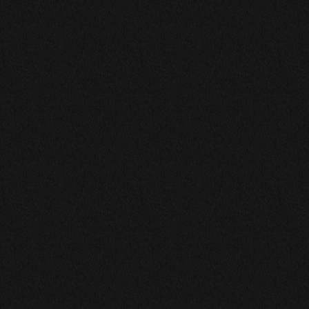
C est parfait pour tout gentilesse belle voyance
MIREILLE
Claire et précise.
Nathalie
Très bien j espère qu il va revenir bientôt
SYLVIE
Doris est une excellente professionnelle ... j'ai un suivi
avec elle qui m'est d'une aide précieuse . Toujours à
l'écoute dans la bienveilance ...Mercii Doris .
madeleinevermand
comme toujours excellente