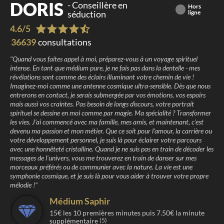
DORIS
-
Conseillère en
Hors
séduction
ligne
4.6
/
5
36639
consultations
"
Quand vous faites appel à moi, préparez-vous à un voyage spirituel
intense. En tant que médium pure, je ne fais pas dans la dentelle - mes
révélations sont comme des éclairs illuminant votre chemin de vie !
Imaginez-moi comme une antenne cosmique ultra-sensible. Dès que nous
entrerons en contact, je serais submergée par vos émotions, vos espoirs
mais aussi vos craintes. Pas besoin de longs discours, votre portrait
spirituel se dessine en moi comme par magie. Ma spécialité ? Transformer
les vies. J'ai commencé avec ma famille, mes amis, et maintenant, c'est
devenu ma passion et mon métier. Que ce soit pour l'amour, la carrière ou
votre développement personnel, je suis là pour éclairer votre parcours
avec une honnêteté cristalline. Quand je ne suis pas en train de décoder les
messages de l'univers, vous me trouverez en train de danser sur mes
morceaux préférés ou de communier avec la nature. La vie est une
symphonie cosmique, et je suis là pour vous aider à trouver votre propre
mélodie !
"
Médium Saphir
15
€ les
10
premières minutes puis
7.50
€ la minute
supplémentaire
(5)