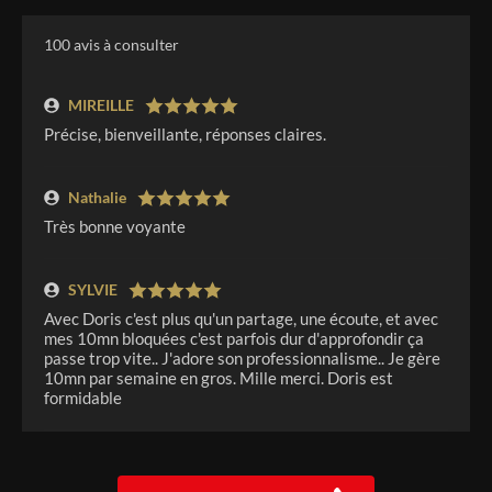
100
avis à consulter
MIREILLE
Précise, bienveillante, réponses claires.
Nathalie
Très bonne voyante
SYLVIE
Avec Doris c'est plus qu'un partage, une écoute, et avec
mes 10mn bloquées c'est parfois dur d'approfondir ça
passe trop vite.. J'adore son professionnalisme.. Je gère
10mn par semaine en gros. Mille merci. Doris est
formidable
NAIMA
Doris est une douce voyante à l"écoute, qui perçoit bien