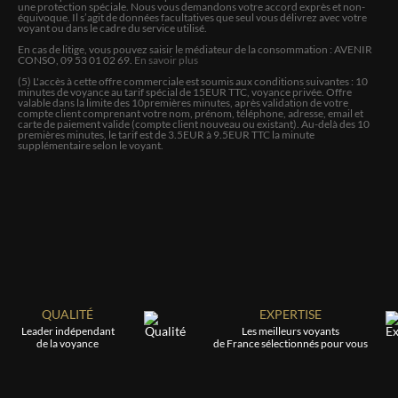
très bonne personne.
une protection spéciale. Nous vous demandons votre accord exprès et non-
équivoque. Il s’agit de données facultatives que seul vous délivrez avec votre
voyant ou dans le cadre du service utilisé.
En cas de litige, vous pouvez saisir le médiateur de la consommation : AVENIR
REMY
CONSO, 09 53 01 02 69.
En savoir plus
Je prends enfin le temps de laisser un avis, car le temps
(5) L'accès à cette offre commerciale est soumis aux conditions suivantes :
10
minutes de voyance au tarif spécial de
15
EUR TTC, voyance privée. Offre
a donné raison à 100 % à ses prévisions. Elle avait vu
valable dans la limite des
10
premières minutes, après validation de votre
juste sur toute la ligne, même sur des détails qui me
compte client comprenant votre nom, prénom, téléphone, adresse, email et
carte de paiement valide (compte client nouveau ou existant). Au-delà des 10
paraissaient pourtant improbables au moment de la
premières minutes, le tarif est de 3.5EUR à 9.5EUR TTC la minute
consultation. Doris est dotée d'un don exceptionnel,
supplémentaire selon le voyant.
sans complaisance mais avec beaucoup de bienveillance
:)
JACQUELINE
Toujours satisfaite et ravie de la prestation de Doris
CELINE
QUALITÉ
EXPERTISE
Tres reactive
Leader indépendant
Les meilleurs voyants
de la voyance
de France sélectionnés pour vous
ANNE-MARIE-ROSE
Super très forte merci