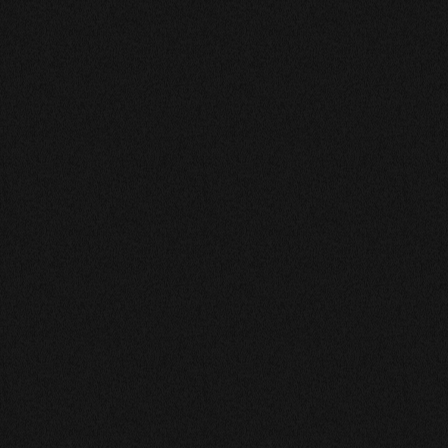
MARIE-LINE
DORIS EST TRÈS AGRÉABLE ET TRÈS PŔÉCISE DANS
SES RESSENTIS. JE LA RECOMMANDE SANS HÉSITER.
VOUS NE SEREZ PAS DÉÇU.
JEANINE
Merci dorise pour les renseignements que tu m'a donné
il sont juste et j'ai besoin pour me remonter le moral
encore merci janine
SUELLEN
Très juste
ISABELLE
Toute douce 😊 et bonne intuition a bientôt
LILIANNE