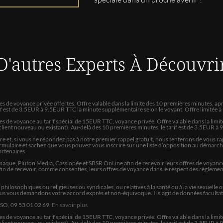
JACQUELINE-MARIE
Bonjour,,FABRICE ,merci beauc
avez un tres joli sourire , vou
,la conversation est intéressa
D'autres Experts
À Découvri
MARTINE
Bons conseils agréable à l éco
tes de voyance privée offertes. Offre valable dans la limite des 10 premières minutes,
rif est de 3.5EUR à 9.5EUR TTC la minute supplémentaire selon le voyant. Offre limitée 
YOUSSEF
tes de voyance au tarif spécial de 15EUR TTC, voyance privée. Offre valable dans la lim
lient nouveau ou existant). Au-delà des 10 premières minutes, le tarif est de 3.5EUR à
A l'écoute et repond a mes at
et, si vous ne répondez pas à notre premier rappel gratuit, nous tenterons de vous rap
e formulaire et sachez que vous pouvez vous inscrire sur une liste d’opposition au démarc
Partenaires.
MARIE
aque, Pluton Media, Cassiopée et SBSR OnLine afin de recevoir leurs offres de voyance.
 de recevoir, comme consenties, leurs offres de voyance dans le respect des règlement
Franchise clairvoyance
s, philosophiques ou religieuses ou syndicales, ou relatives à la santé ou à la vie sexue
ous vous demandons votre accord exprès et non-équivoque. Il s’agit de données facultativ
Chan
NSO, 09 53 01 02 69.
En savoir plus
Très satisfaite
s de voyance au tarif spécial de
15
EUR TTC, voyance privée. Offre valable dans la limit
lient nouveau ou existant). Au-delà des 10 premières minutes, le tarif est de 3.5EUR à