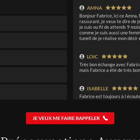
AMNA
Bonjour Fabrice, ici ce Amna,
rassurant, je veux te dire de 
je suis ou fil de attends 9 mo
comme je suis aussi une femme 
tunell de je réalise mon désir
LOIC
Très bon échange avec Fabrice,
mais Fabrice a été de très bon
ISABELLE
Fabrice est toujours à l écoute
toujours avec pas d autre med
JE VEUX ME FAIRE RAPPELER
LOETITIA
J’espère de tout cœur que la 