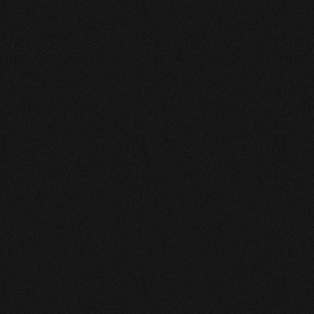
MARIE-BERTHE
Super personne qui vous ecou
nous de prendre c est c consei
personne qui donne beaucoup d
Fadila
Ma situation actuelle est trè
se sont toujours reveles juste
SOPHIA
Idem précédemment
MURIEL
Absolument professionnel très 
sérieux Je vous remercie de no
cordialement .