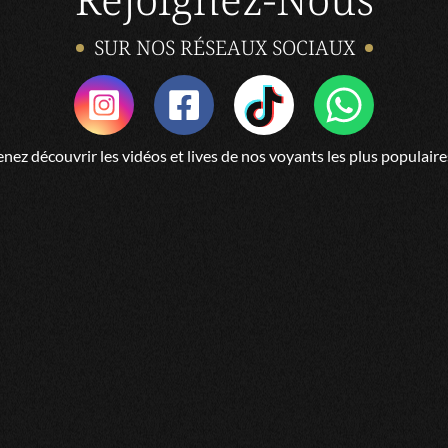
MARIE
SUR NOS RÉSEAUX SOCIAUX
Fabrice est d’une grande fran
Fabrice
MURIEL
Fabrice est un médium magnifiqu
nez découvrir les vidéos et lives de nos voyants les plus populaire
personne Il m aide me fait com
rentre en jeux son écoute Son
CORINNE
J'ai énormément aimé mon écha
MARTINE
Bons conseils agréable à l éco
Chan
Très professionnel et très jus