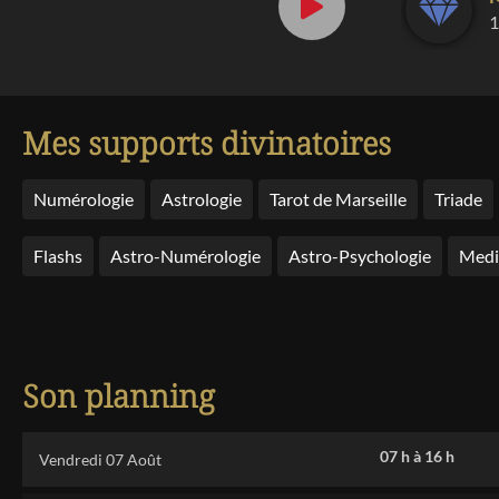
1
Mes supports divinatoires
Numérologie
Astrologie
Tarot de Marseille
Triade
Flashs
Astro-Numérologie
Astro-Psychologie
Med
Son planning
07 h
à
16 h
Vendredi 07 Août