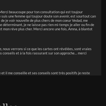
 Merci beaucoupe pour ton consultation qui est toujour
je suis une femme qui toujour doute son avenir, est sourtout can
is de je voir nouvelle de plus chers de mon coeur Vedad, me
déterminant, je ne laisse pas rien mi-temps je aller ou fin de
 et mon réve plus cher. Merci ancore une fois, Amna, à bîantot
 nous verrons si ce que les cartes ont révélées, sont vraies
s conseils et à la fois rassurant sur son approche… merci
 et il me conseille et ses conseils sont très positifs je reste
ium pour moi , un grand merci Fabrice
prédication va s’avérer concluante et que Pascal me reviendra