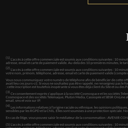
(1)
L’accès à cette offre commerciale est soumis aux conditions suivantes : 10 minu
adresse, email et carte de paiement valide. Au-delà des 10 premières minutes, le ta
(2)
L'accès à cette offre commerciale est soumis aux conditions suivantes : 10 minu
votre nom, prénom, téléphone, adresse, email et carte de paiement valide (compte c
Vous nous communiquez votre numéro de téléphone afin de bénéficier de cette offre 
avait lieu ces jours-ci). Si vous ne souhaitez pas être rappelé, ne renseignez pas l
; cette inscription est toutefois inopérante si vous êtes déjà client du Site et ou des 
(3)
Ce consentement exprès s'applique à la société Cosmospace et les sociétés Telem
Cosmospace et des sociétés Telemaque, Pluton Media, Cassiopée et SBSR OnLine afin
email, sms et voix sur IP.
(4)
Les informations relatives à l’origine raciale ou ethnique, les opinions politique
sensibles par les RGPD et la CNIL. Elles sont soumises à une protection spéciale. N
En cas de litige, vous pouvez saisir le médiateur de la consommation : AVENIR CO
(5) L'accès à cette offre commerciale est soumis aux conditions suivantes :
10
minute
votre nom, prénom, téléphone, adresse, email et carte de paiement valide (compte c