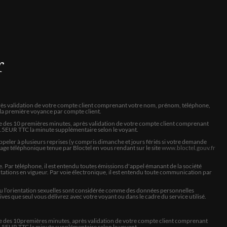
oup pour vos réponses ,vous êtes a l'écoute des gens et vous
s êtes ,un gentil monsieur ,tres agréable a écouter ,,avec vous
nte ,bravo et merci
r
ute rassurant et gentil
 après validation de votre compte client comprenant votre nom, prénom, téléphone,
à la première voyance par compte client.
ite des 10 premières minutes, après validation de votre compte client comprenant
 9.5EUR TTC la minute supplémentaire selon le voyant.
tentes.
peler à plusieurs reprises (y compris dimanche et jours fériés si votre demande
hage téléphonique tenue par Bloctel en vous rendant sur le site
www.bloctel.gouv.fr
 Par téléphone, il est entendu toutes émissions d'appel émanant de la société
ations en vigueur. Par voie électronique, il est entendu toute communication par
lle ou l’orientation sexuelles sont considérée comme des données personnelles
es que seul vous délivrez avec votre voyant ou dans le cadre du service utilisé.
e des
10
premières minutes, après validation de votre compte client comprenant
 9.5EUR TTC la minute supplémentaire selon le voyant.