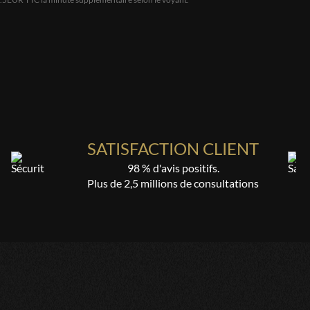
interrogations. Merci Fabrice
rler homme chaleureux qui réconforte.Cordialement
SATISFACTION CLIENT
 et qui exprime les moments présents tels qui se deroulent
98 % d'avis positifs.
Plus de 2,5 millions de consultations
'humanité !!😘😘😘