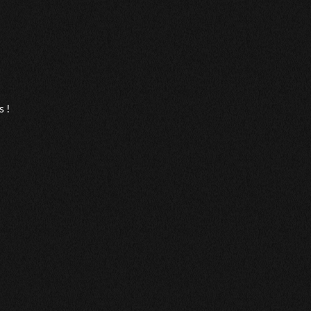
chise sans concession. J’apprécie beaucoup ce Monsieur. Merci
e !!! Mais il est bien plus !!! Il sait très bien cerner une
s !
prendre que je savais mais j avais besoin d'être confirmé Et la
 savoir et sa clarté merci infiniment pour cette main merci
nge Fabrice, belle voix, belle vibration. Merci Fabrice.
ute rassurant et gentil
te