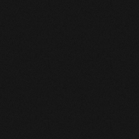
te prend sont temps pour vous repondre en vous donnant à
ls , en n en parlant avec beaucoup de gentillesse, pour moi une
e sa personne pour que l on soit bien
s bien cernée et exprimée, par ailleurs les événements à venir
s . Bravo Fabrice
compétent !!! C'est un être très sensible très réaliste,!!! très
us fournir des prof. De cette qualité,!!!! merci a vous Bien