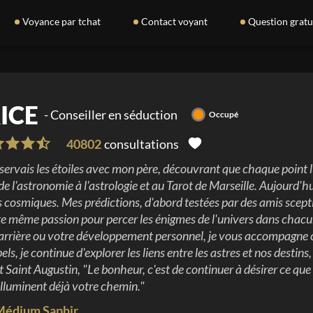
Voyance par tchat
Contact voyant
Question gratu
ICE
-
Conseiller en séduction
Occupé
40802
consultations
bservais les étoiles avec mon père, découvrant que chaque point lu
de l'astronomie à l'astrologie et au Tarot de Marseille. Aujourd'h
 cosmiques. Mes prédictions, d'abord testées par des amis scept
te même passion pour percer les énigmes de l'univers dans chacu
arrière ou votre développement personnel, je vous accompagne c
pels, je continue d'explorer les liens entre les astres et nos dest
 Saint Augustin, "Le bonheur, c'est de continuer à désirer ce que
 illuminent déjà votre chemin.
"
Médium Saphir