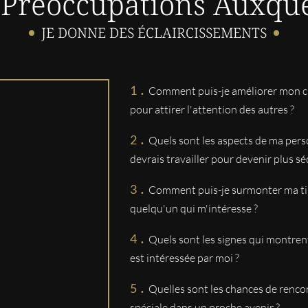
 Préoccupations Auxque
MARTINE
JE DONNE DES ÉCLAIRCISSEMENTS
Bons conseils agréable à l éco
ISABELLE
.
Bonjour, Fabrice me rassure to
Comment puis-je améliorer mon 
consulte avec Fabrice cordia
pour attirer l'attention des autres ?
.
Quels sont les aspects de ma pers
BRIGITTE
devrais travailler pour devenir plus sé
Très bon médium
.
Comment puis-je surmonter ma ti
MARCELLE
quelqu'un qui m'intéresse ?
Fabrice est un homme exception
.
me sert pour avancer vers les
Quels sont les signes qui montre
est intéressée par moi ?
Severine
.
Excellent mefium
Quelles sont les chances de renc
spéciale dans un proche avenir ?