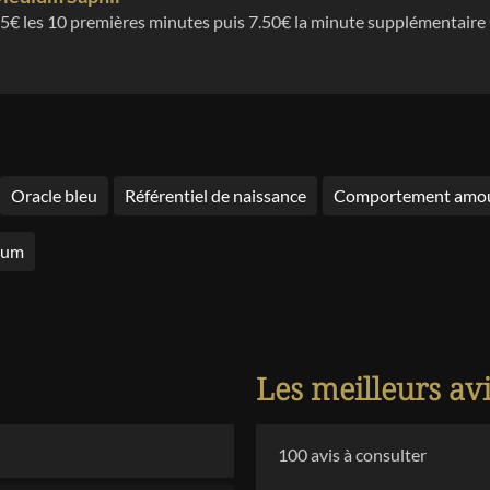
5
€ les
10
premières minutes puis
7.50
€ la minute supplémentaire
Oracle bleu
Référentiel de naissance
Comportement amo
ium
Les meilleurs av
100
avis à consulter