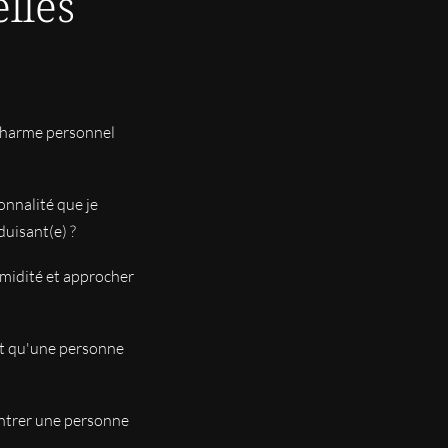
lles
ute rassurant et gentil
ujours il me connait car cela fait bientôt trois ans que je
charme personnel
lement
onnalité que je
duisant(e) ?
midité et approcher
nel, adorable a qui j'ai confiance car tout ce qu'il m'apporte
 autres et redonne confiance en moi merci beaucoup Fabrice 😉
nt qu'une personne
ontrer une personne