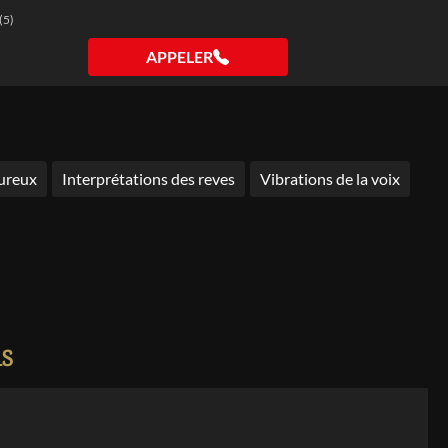
(5)
APPELER
ureux
Interprétations des reves
Vibrations de la voix
is