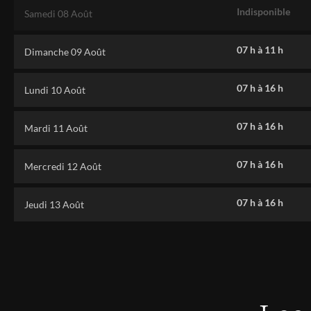
Indisponible
Samedi 08 Août
07 h
à
11 h
Dimanche 09 Août
07 h
à
16 h
Lundi 10 Août
07 h
à
16 h
Mardi 11 Août
07 h
à
16 h
Mercredi 12 Août
07 h
à
16 h
Jeudi 13 Août