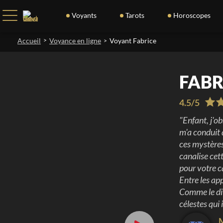
Voyants
Tarots
Horoscopes
Accueil
>
Voyance en ligne
Voyant Fabrice
>
FABR
4.5
/
5
"
Enfant, j'o
m'a conduit 
ces mystères
canalise cet
pour votre c
Entre les ap
Comme le dit
célestes qui