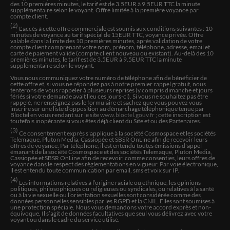
oui si cet du concret et ne plus quel comet les erreur du
des 10 premières minutes, le tarif est de 3.5EUR à 9.5EUR TTC la minute
passe pas de soucis avec aurelie
supplémentaire selon le voyant. Offre limitée à la première voyance par
compte client.
(2)
L'accès à cette offre commerciale est soumis aux conditions suivantes : 10
minutes de voyance au tarif spécial de 15EUR TTC, voyance privée. Offre
dominiqueScigliani
valable dans la limite des 10 premières minutes, après validation de votre
compte client comprenant votre nom, prénom, téléphone, adresse, email et
J' ai beaucoup aimé notre échange melange d'astrologie,
carte de paiement valide (compte client nouveau ou existant). Au-delà des 10
premières minutes, le tarif est de 3.5EUR à 9.5EUR TTC la minute
numérologie et voyance pure. Je reviendrai vers vous
supplémentaire selon le voyant.
très vite.
Vous nous communiquez votre numéro de téléphone afin de bénéficier de
cette offre et, si vous ne répondez pas à notre premier rappel gratuit, nous
tenterons de vous rappeler à plusieurs reprises (y compris dimanche et jours
fériés si votre demande avait lieu ces jours-ci). Si vous ne souhaitez pas être
CABOUX
rappelé, ne renseignez pas le formulaire et sachez que vous pouvez vous
inscrire sur une liste d’opposition au démarchage téléphonique tenue par
Très belle personne et toujours à l ecoute
Bloctel en vous rendant sur le site
www.bloctel.gouv.fr
; cette inscription est
toutefois inopérante si vous êtes déjà client du Site et ou des Partenaires.
(3)
Ce consentement exprès s'applique à la société Cosmospace et les sociétés
Telemaque, Pluton Media, Cassiopée et SBSR OnLine afin de recevoir leurs
soeters
offres de voyance. Par téléphone, il est entendu toutes émissions d'appel
émanant de la société Cosmospace et des sociétés Telemaque, Pluton Media,
Très bonne expérience, Gabriella est toujours de bons
Cassiopée et SBSR OnLine afin de recevoir, comme consenties, leurs offres de
voyance dans le respect des règlementations en vigueur. Par voie électronique,
conseils Je la recommande vivement
il est entendu toute communication par email, sms et voix sur IP.
(4)
Les informations relatives à l’origine raciale ou ethnique, les opinions
politiques, philosophiques ou religieuses ou syndicales, ou relatives à la santé
ou à la vie sexuelle ou l’orientation sexuelles sont considérée comme des
Sophie
données personnelles sensibles par les RGPD et la CNIL. Elles sont soumises à
une protection spéciale. Nous vous demandons votre accord exprès et non-
Bonsoir Gabriella, Quel beau moment en votre
équivoque. Il s’agit de données facultatives que seul vous délivrez avec votre
compagnie! Vous m’avez enlevé les doutes! Vous savez
voyant ou dans le cadre du service utilisé.
les doutes qui engendrent les peurs et vous arrêtent!