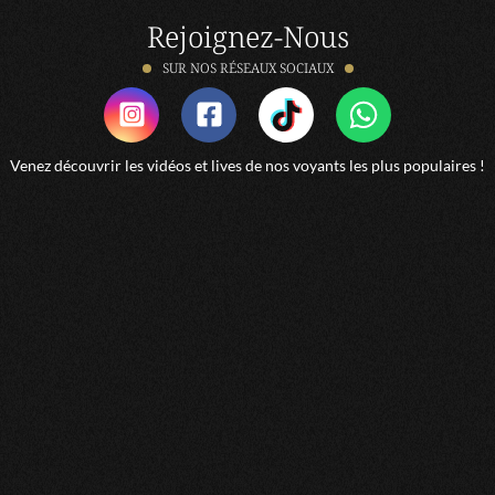
Rejoignez-Nous
CATHY
SUR NOS RÉSEAUX SOCIAUX
Bonne consultation
MARIE-CHRISTINE
Venez découvrir les vidéos et lives de nos voyants les plus populaires !
Très compétente. On verra pour la suite
MARIE
Elle est géniale ! Donne de bons conseils je la
recommande !
JEANNE-MARIE
5 étoiles.
DANIEL
Tout ses passer très bien et je remercie Gabriella