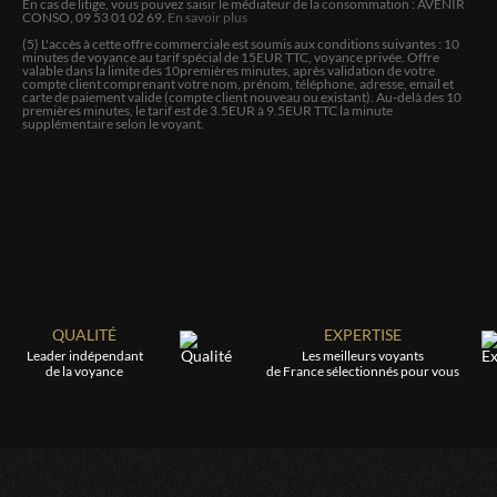
En cas de litige, vous pouvez saisir le médiateur de la consommation : AVENIR
Vos réponses ont été très claires Merci Gabriella!
CONSO, 09 53 01 02 69.
En savoir plus
(5) L'accès à cette offre commerciale est soumis aux conditions suivantes :
10
minutes de voyance au tarif spécial de
15
EUR TTC, voyance privée. Offre
valable dans la limite des
10
premières minutes, après validation de votre
MARIE
compte client comprenant votre nom, prénom, téléphone, adresse, email et
carte de paiement valide (compte client nouveau ou existant). Au-delà des 10
Elle est super ! Et très bonne conseillère !
premières minutes, le tarif est de 3.5EUR à 9.5EUR TTC la minute
supplémentaire selon le voyant.
PASCALE
Bonjour,pas de langue de bois,pas de jugement,tout est
expliqué clairement,et l'attention portée,n'est nullement
feinte Merci
MAROTEIX
QUALITÉ
EXPERTISE
Elle est parfaite dans son domaine. Par contre elle laisse
le doute sur les autres : Médiums voyants et
Leader indépendant
Les meilleurs voyants
de la voyance
de France sélectionnés pour vous
tarologues.....
Sophie
Merci Gabrielle pour la qualité de votre voyance A
bientôt Je reviens vers vous très vite