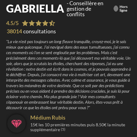
-
Conseillère en
GABRIELLA
Hors
gestion de
ligne
conflits
4.5
/
5
38014
consultations
"
La vie n'est pas toujours un long fleuve tranquille, croyez-moi, je le sais
mieux que quiconque. J'ai navigué dans des eaux tumultueuses, j'ai connu
ces moments où l'on se sent engloutie par les problèmes. Mais c'est
précisément dans ces moments-là que j'ai découvert ma véritable voie. Un
soir, alors que je scrutais les étoiles, cherchant des réponses, j'ai eu une
révélation : notre destin est écrit dans le cosmos, et je pouvais apprendre à
le déchiffrer. Depuis, j'ai consacré ma vie à maîtriser cet art, devenant une
interprète des messages célestes. Avec calme et assurance, je vous guide à
travers les méandres de votre destinée. Que ce soit par des prédictions
précises ou en vous aidant à prendre des décisions cruciales, je suis là pour
éclairer votre chemin. Ma plus grande joie ? Voir mes consultants
s'épanouir en embrassant leur véritable destin. Alors, êtes-vous prêt à
découvrir ce que les étoiles ont prévu pour vous ?
"
Médium Rubis
15
€ les
10
premières minutes puis
8.50
€ la minute
supplémentaire
(5)