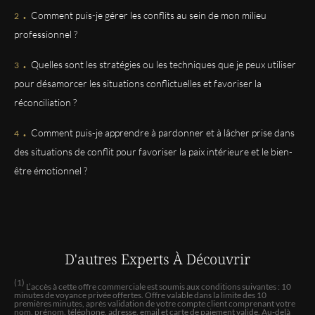
.
Comment puis-je gérer les conflits au sein de mon milieu
Josiane
professionnel ?
C'est une personne douce, compréhensive, très
.
attentive et empathique. Merci.
Quelles sont les stratégies ou les techniques que je peux utiliser
pour désamorcer les situations conflictuelles et favoriser la
Isabelle
réconciliation ?
Satisfaite, Gabriella a répondu à ma question
.
Comment puis-je apprendre à pardonner et à lâcher prise dans
des situations de conflit pour favoriser la paix intérieure et le bien-
MARIE
être émotionnel ?
Bonne éclairage.
MAROTEIX
Ça fait p1s mal d années que je consulte Gabriella ! J
apprecie enorlelebt la personne et la voyante car elle
D'autres Experts
À Découvrir
est souvent dans la justesse. Merci à elle
(1)
L’accès à cette offre commerciale est soumis aux conditions suivantes : 10
minutes de voyance privée offertes. Offre valable dans la limite des 10
HUBERT
premières minutes, après validation de votre compte client comprenant votre
nom, prénom, téléphone, adresse, email et carte de paiement valide. Au-delà