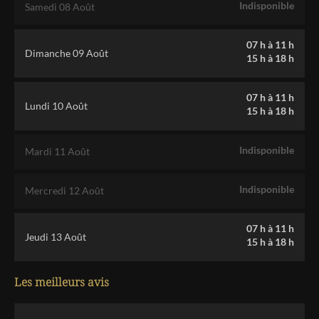
Indisponible
Samedi 08 Août
07 h
à
11 h
Dimanche 09 Août
15 h
à
18 h
07 h
à
11 h
Lundi 10 Août
15 h
à
18 h
Indisponible
Mardi 11 Août
Indisponible
Mercredi 12 Août
07 h
à
11 h
Jeudi 13 Août
15 h
à
18 h
Les meilleurs avis