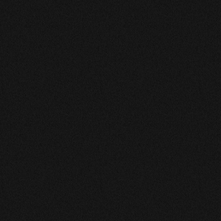
MARIE-NOELLE
Très bonne écoute, aide éclairante pour la prise de
conscience de ce que je pressentais.
LIDIVINE
Des prévisions justes avec une voix d’âge
Hubert
Très satisfait de l écoute et de l échange qui m a été
bénéfique
ROSIE
Très gentilles, un vraie don !
MARIE
J’apprécie énormément Gabriella elle est de bon conseil