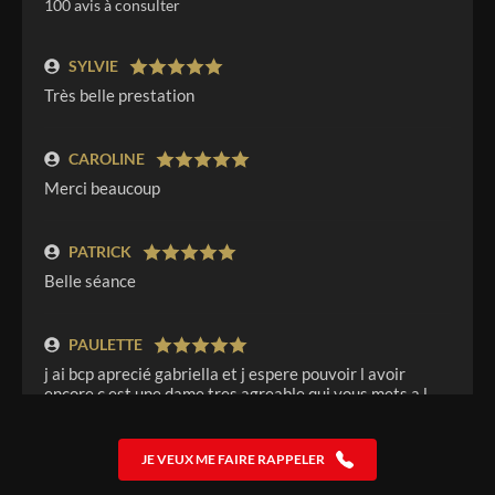
100
avis à consulter
SYLVIE
Très belle prestation
CAROLINE
Merci beaucoup
PATRICK
Belle séance
PAULETTE
j ai bcp aprecié gabriella et j espere pouvoir l avoir
encore c est une dame tres agreable qui vous mets a l
aise des le debut de la consulation qui voit la situation
tres rapidement aux plaisir de la revoir paulette
JE VEUX ME FAIRE RAPPELER