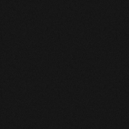
CATHY
Très bonne consultation
MARIE
Charmante , donne beaucoup d’explications et de bons
conseils
CONSTAND
J'ai était ravie de cette consultation Gabriella a répondu
à mes interrogations avec satisfaction je la
recommande. Sylvie
LAURENCE
Gabriella est à notre écoute et répond à nos attentes
avec bienveillance et gentillesse. On peut nouer une
relation amicale et sincère. C'est une belle personne