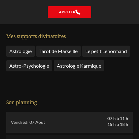
APPELER
Mes supports divinatoires
Astrologie
Tarot de Marseille
Le petit Lenormand
Astro-Psychologie
Astrologie Karmique
Son planning
07 h
à
11 h
Vendredi 07 Août
15 h
à
18 h