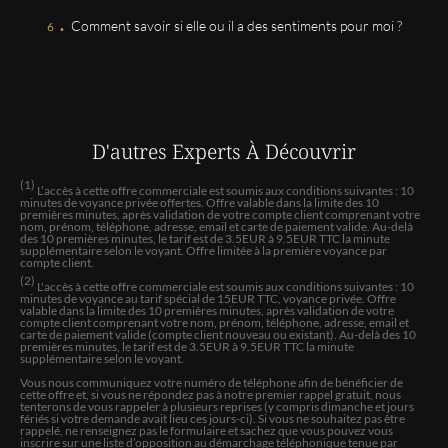
.
Jocelyne est une personne formidable humaine et très
Comment savoir si elle ou il a des sentiments pour moi ?
très à l’écoute Elle pouce toujours vers le positif elle
emmène toujours vers le meilleur de moi même Et
pourtant je ne suis pas facile … Je la recommande
fortement ♥️
SYLVIE
D'autres Experts
À Découvrir
Gentille et professionnelle...
(1)
L’accès à cette offre commerciale est soumis aux conditions suivantes : 10
minutes de voyance privée offertes. Offre valable dans la limite des 10
premières minutes, après validation de votre compte client comprenant votre
nom, prénom, téléphone, adresse, email et carte de paiement valide. Au-delà
SANDRA
des 10 premières minutes, le tarif est de 3.5EUR à 9.5EUR TTC la minute
supplémentaire selon le voyant. Offre limitée à la première voyance par
Très bon conseil
compte client.
(2)
L'accès à cette offre commerciale est soumis aux conditions suivantes : 10
minutes de voyance au tarif spécial de 15EUR TTC, voyance privée. Offre
valable dans la limite des 10 premières minutes, après validation de votre
FABRICE
compte client comprenant votre nom, prénom, téléphone, adresse, email et
carte de paiement valide (compte client nouveau ou existant). Au-delà des 10
A voir bon médium sans complaisance
premières minutes, le tarif est de 3.5EUR à 9.5EUR TTC la minute
supplémentaire selon le voyant.
Vous nous communiquez votre numéro de téléphone afin de bénéficier de
cette offre et, si vous ne répondez pas à notre premier rappel gratuit, nous
Madame
tenterons de vous rappeler à plusieurs reprises (y compris dimanche et jours
fériés si votre demande avait lieu ces jours-ci). Si vous ne souhaitez pas être
Jocelyne est concentrée à une bonne écoute et exprime
rappelé, ne renseignez pas le formulaire et sachez que vous pouvez vous
la situation de l'instant présent avec délicatesse, en
inscrire sur une liste d’opposition au démarchage téléphonique tenue par