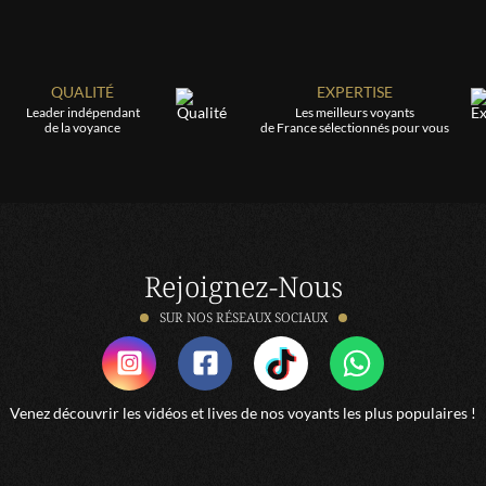
Jocelyne
Pas besoin de poser la même question après chaque RV
QUALITÉ
EXPERTISE
Lahillade
Leader indépendant
Les meilleurs voyants
de la voyance
de France sélectionnés pour vous
Voici la photo de eva
LILIANE
À l’écoute
Rejoignez-Nous
EVELYNE
Très bonne voyante et a bien résumé la situation trop
SUR NOS RÉSEAUX SOCIAUX
hate d etre au 3 Juillet
LOUISIANE
Venez découvrir les vidéos et lives de nos voyants les plus populaires !
Très professionnelle et très à l’écoute de la clientèle.