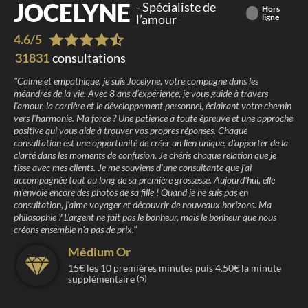
JOCELYNE
-
Spécialiste de
Hors
l’amour
ligne
4.6
/
5
31831
consultations
"
Calme et empathique, je suis Jocelyne, votre compagne dans les
méandres de la vie. Avec 8 ans d'expérience, je vous guide à travers
l'amour, la carrière et le développement personnel, éclairant votre chemin
vers l'harmonie. Ma force ? Une patience à toute épreuve et une approche
positive qui vous aide à trouver vos propres réponses. Chaque
consultation est une opportunité de créer un lien unique, d'apporter de la
clarté dans les moments de confusion. Je chéris chaque relation que je
tisse avec mes clients. Je me souviens d'une consultante que j'ai
accompagnée tout au long de sa première grossesse. Aujourd'hui, elle
m'envoie encore des photos de sa fille ! Quand je ne suis pas en
consultation, j'aime voyager et découvrir de nouveaux horizons. Ma
philosophie ? L'argent ne fait pas le bonheur, mais le bonheur que nous
créons ensemble n'a pas de prix.
"
Médium Or
15
€ les
10
premières minutes puis
4.50
€ la minute
supplémentaire
(5)