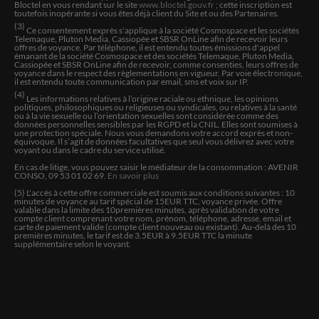
Bloctel en vous rendant sur le site
www.bloctel.gouv.fr
; cette inscription est
interprétant les évènements tels qu'elle les voit, sans
toutefois inopérante si vous êtes déjà client du Site et ou des Partenaires.
chercher à édulcorer le résultat.Agréable.
(3)
Ce consentement exprès s'applique à la société Cosmospace et les sociétés
Telemaque, Pluton Media, Cassiopée et SBSR OnLine afin de recevoir leurs
offres de voyance. Par téléphone, il est entendu toutes émissions d'appel
émanant de la société Cosmospace et des sociétés Telemaque, Pluton Media,
LAGEL
Cassiopée et SBSR OnLine afin de recevoir, comme consenties, leurs offres de
voyance dans le respect des règlementations en vigueur. Par voie électronique,
gentillesse, sourire et beaucoup d espoir
il est entendu toute communication par email, sms et voix sur IP.
(4)
Les informations relatives à l’origine raciale ou ethnique, les opinions
politiques, philosophiques ou religieuses ou syndicales, ou relatives à la santé
ou à la vie sexuelle ou l’orientation sexuelles sont considérée comme des
MESMIN
données personnelles sensibles par les RGPD et la CNIL. Elles sont soumises à
une protection spéciale. Nous vous demandons votre accord exprès et non-
Très bonne expérience Jocelyne jusqu'à présent
équivoque. Il s’agit de données facultatives que seul vous délivrez avec votre
voyant ou dans le cadre du service utilisé.
En cas de litige, vous pouvez saisir le médiateur de la consommation : AVENIR
CONSO, 09 53 01 02 69.
En savoir plus
Jeanyves
(5) L'accès à cette offre commerciale est soumis aux conditions suivantes :
10
Ttes belle expérience avec cette voyante . Un retour de
minutes de voyance au tarif spécial de
15
EUR TTC, voyance privée. Offre
valable dans la limite des
10
premières minutes, après validation de votre
prédiction m a permis de lui dire qu’elle ne s’était pas
compte client comprenant votre nom, prénom, téléphone, adresse, email et
trompée. Encore bravo et merci
carte de paiement valide (compte client nouveau ou existant). Au-delà des 10
premières minutes, le tarif est de 3.5EUR à 9.5EUR TTC la minute
supplémentaire selon le voyant.
NAYLOVE
Super je voulais plus de temps mais bon