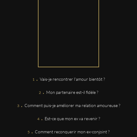
CLARA
Très à l'écoute et bienveillante !
Jocelyne
Jocelyne est vraiment pertinente, humaine,
encourageante. Quand les temps sont difficiles,
douloureux, elle sait m'aider à positiver en se basant sur
son travail, son expérience et son ressenti. Mille mercis
à Jocelyne. 🙏
.
DELORD
Vais-je rencontrer l'amour bientôt ?
Toujours aussi satisfaite de Jocelyne,égale à elle même !
.
Cordialement.
Mon partenaire est-il fidèle ?
.
Comment puis-je améliorer ma relation amoureuse ?
EVELYNE
.
Tres bien passé j attend avec impatience la suite
Est-ce que mon ex va revenir ?
.
Comment reconquerir mon ex-conjoint ?
CAROLINE