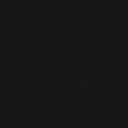
Monsieur
Bonjour, je l'ai consulté encore aujourd'hui et elle est
tellement agréable que j'en suis extrêmement content.
Elle me fait du bien et elle me donne de bon conseils et je
l'en remercie infiniment.
LAGEL
Tres bons conseils gentillesse, sourire merci
NOELLE
Jocelyne est exceptionnelle !!!!
Renée
Jocelyne très a l'écoute de nos question et nous guide
vraiment avec son ressenti ; très satisfaite pour le
moment ;
CORINNE