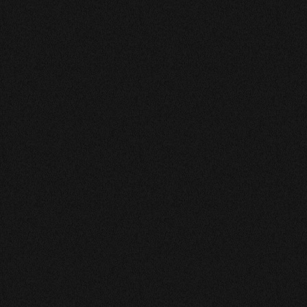
DELORD
Je ne déroge pas à mon avis,il est toujours constant de
satisfactions ,je suis contente de la consulter !!!
LAGEL
Bonne écoute bons conseils beaucoup d espoir
CAROLE
Très bien bonne vision des choses prédiction qui arrive
tranquillement
NICOLE
Très gracieuse,très compétente, à votre écoute,
accueilante.
anthony
Très bon Medium précise et qui est sincère avec la
clientèle avec ses mots pour moi je savais que c’était