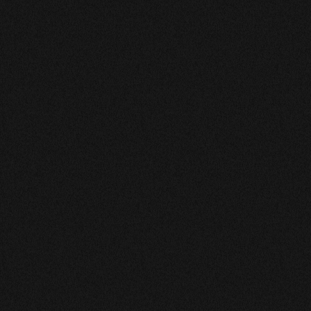
juste ce qu’elle disait et moi seule le savait. Si je le peux
je reprendrai ce Medium en ligne.
Jocelyne
Très très bien.
CAROLINE
Une personne chaleureuse et disponible qui saura vous
écouter. L'interprétation du tirage pourra vous aider.
Merci
Huguette
à repondu à mes doutes et incertitudes
LILIANE
À l’écoute