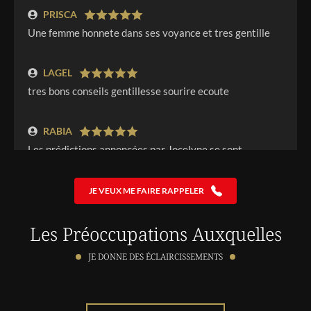
PRISCA
Une femme honnete dans ses voyance et tres gentille
LAGEL
tres bons conseils gentillesse sourire ecoute
RABIA
Les prédictions annoncées par Jocelyne se sont
réalisées et je suis très contente .
JE VEUX ME FAIRE RAPPELER
FABRICE
Bon médium sans complaisance
Les Préoccupations Auxquelles
JE DONNE DES ÉCLAIRCISSEMENTS
SAIDA
J'ai aimé sont dialogue et très gentil