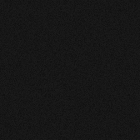
apidement en lumière vos difficultés ,vos obstacles et propose
Sa singularité, sa constance et sa guidance vous rassurent et
 de vie . J ai confiance en lui et vous le recommande.
ré notre RDV téléphonique, Loïc a très vite, capté le souci qui
is vraiment des réponses, il a su m'en donner concernant
core des choses à me dire malheureusement le temps a été trop
d'en savoir d'avantage dès qu'un autre rdv sera disponible.
rdialement
e sont revelrd exacts et se sont realuses .