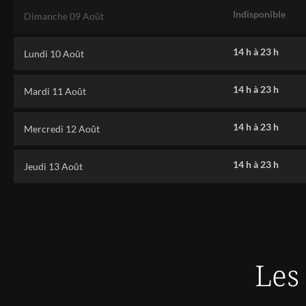
Indisponible
Dimanche 09 Août
14 h
à
23 h
Lundi 10 Août
14 h
à
23 h
Mardi 11 Août
14 h
à
23 h
Mercredi 12 Août
14 h
à
23 h
Jeudi 13 Août
Les