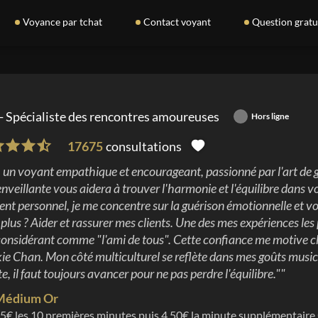
Voyance par tchat
Contact voyant
Question gratu
-
Spécialiste des rencontres amoureuses
Hors ligne
17675
consultations
c, un voyant empathique et encourageant, passionné par l'art de
enveillante vous aidera à trouver l'harmonie et l'équilibre dans vot
t personnel, je me concentre sur la guérison émotionnelle et 
 plus ? Aider et rassurer mes clients. Une des mes expériences les 
considérant comme "l'ami de tous". Cette confiance me motive ch
kie Chan. Mon côté multiculturel se reflète dans mes goûts musi
e, il faut toujours avancer pour ne pas perdre l'équilibre."
"
Médium Or
5
€ les
10
premières minutes puis
4.50
€ la minute supplémentaire