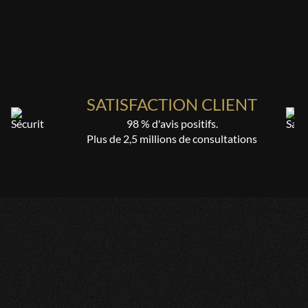
réhensif de mon malhaitre Merci Loic et cosmospace
SATISFACTION CLIENT
 respectueux, et dans la réalité du moment meme si ce n'est pas
98 % d'avis positifs.
LOIC
Plus de 2,5 millions de consultations
,