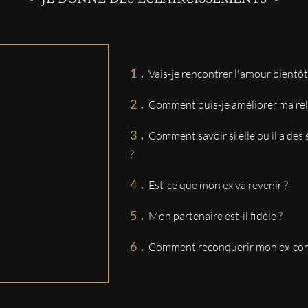
ANNE-MICHELE
Bonjour Très contente de ma 
un autre rdv prochainement.
.
Vais-je rencontrer l'amour bientôt
.
JACQUELINE
Comment puis-je améliorer ma re
Toujours très a l'écoute je suis
.
Comment savoir si elle ou il a de
?
BERNARD
.
Très pro , mais la réalité rest
Est-ce que mon ex va revenir ?
Cordialement.
.
Mon partenaire est-il fidèle ?
Pascal
.
Comment reconquerir mon ex-conj
Tout ira bien Je verrai
MYRIAM
Très bien 👍