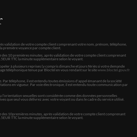
r
 après validation de votre compte client comprenant votre nom, prénom, téléphone,
à la première voyance par compte client.
précis efficace bienveillant sans tourner autour du pot pour
ite des 10 premières minutes, après validation de votre compte client comprenant
asser le temps pour infliger un surcout ..Merci
 9.5EUR TTC la minute supplémentaire selon le voyant.
peler à plusieurs reprises (y compris dimanche et jours fériés si votre demande
hage téléphonique tenue par Bloctel en vous rendant sur le site
www.bloctel.gouv.fr
 Par téléphone, il est entendu toutes émissions d'appel émanant de la société
ations en vigueur. Par voie électronique, il est entendu toute communication par
lle ou l’orientation sexuelles sont considérée comme des données personnelles
es que seul vous délivrez avec votre voyant ou dans le cadre du service utilisé.
ECOUTE DE SES CLIENTS
e des
10
premières minutes, après validation de votre compte client comprenant
 9.5EUR TTC la minute supplémentaire selon le voyant.
ux pour évaluer ma question et pour essayer d'y répondre le plus