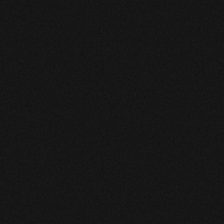
votre situation. Il met très r
ses premiers conseils avisés. 
vous guident vers votre chemin
Cinthia
Malgré le peu de temps qu'a du
me perturbé et dont j'attenda
vraiment la base. Il avait en
court. Mais je garde l'espoir 
Merci beaucoup Loïc.
CATHERINE
Génial je le recontacterai co
George
Tres bien avec loic clair merci
HARON
Bonne analyse des flashs qui s