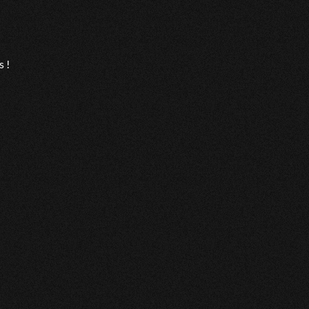
 très précis.
s !
espère simplement qu'il a vue juste je préfère attendre pour voir je
tails sur sa voyance
 m'aies connu il est bien
enti, bienveillance spontanéité etsagesse que Loic analyse