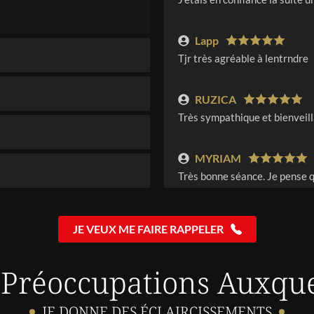
Lapp
Tjr très agréable à lentrndre
RUZICA
Très sympathique et bienveilla
MYRIAM
Très bonne séance. Je pense q
Olivier
JE VEUX ME FAIRE RAPPELER
Une bonne écoute, une bonne v
 Préoccupations Auxque
NUNZIA
Toujours pareil, niveau ma sit
pouvez-vous m’envoyer le mail 
JE DONNE DES ÉCLAIRCISSEMENTS