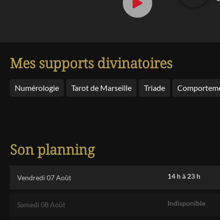
Mes supports divinatoires
Numérologie
Tarot de Marseille
Triade
Comporteme
Son planning
14 h
à
23 h
Vendredi 07 Août
Indisponible
Samedi 08 Août