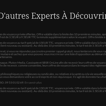
D'autres Experts
À Découvri
CATHERINE
Très fort lol
FRANCOISE
tes de voyance privée offertes. Offre valable dans la limite des 10 premières minutes,
rif est de 3.5EUR à 9.5EUR TTC la minute supplémentaire selon le voyant. Offre limitée 
A l'écoute rapide intelligent 
tes de voyance au tarif spécial de 15EUR TTC, voyance privée. Offre valable dans la lim
arriver aux 10 minutes et dép
lient nouveau ou existant). Au-delà des 10 premières minutes, le tarif est de 3.5EUR à
et, si vous ne répondez pas à notre premier rappel gratuit, nous tenterons de vous rap
e formulaire et sachez que vous pouvez vous inscrire sur une liste d’opposition au démarc
VERONIQUE
Partenaires.
aque, Pluton Media, Cassiopée et SBSR OnLine afin de recevoir leurs offres de voyance.
Superbe personne je conseille
 de recevoir, comme consenties, leurs offres de voyance dans le respect des règlement
s, philosophiques ou religieuses ou syndicales, ou relatives à la santé ou à la vie sexue
GIOVANNI
ous vous demandons votre accord exprès et non-équivoque. Il s’agit de données facultativ
NSO, 09 53 01 02 69.
En savoir plus
TRES PROFESSIONNEL A L'
s de voyance au tarif spécial de
15
EUR TTC, voyance privée. Offre valable dans la limit
lient nouveau ou existant). Au-delà des 10 premières minutes, le tarif est de 3.5EUR à
ROSELYNE
à l'écoute, Loïc à fait au mie