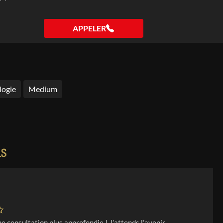
APPELER
logie
Medium
is
ne consultation plus approfondie ! J’attends l’avenir.