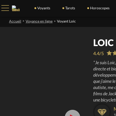
Voyants
Tarots
Horoscopes
Accueil
>
Voyance en ligne
Voyant Loic
>
LOIC
4.4
/
5
"
Je suis Loi
directe et bi
développemen
que j'aime le
autiste, me 
films de Jac
une bicyclett
1