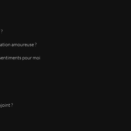
prestation avec Loïc. Je recommande vivement et je vais avoir
 ?
lation amoureuse ?
 très satisfaite
s sentiments pour moi
e à concrétisé . J'ai eu tellement de perspectives non arrivées.
oint ?