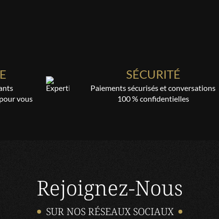
objectivement possible .
Lapp
Très gentil crédible et comp
E
SÉCURITÉ
MARIE
Tres agreable et surtout très
ants
Paiements sécurisés et conversations
ce que l'on souhaite Merci a 
 pour vous
100 % confidentielles
JACQUELINE
Assez bien merci
NUNZIA
J’écoute toujours ses conseils
Rejoignez-Nous
Lapp
SUR NOS RÉSEAUX SOCIAUX
Ttes vrai jadore