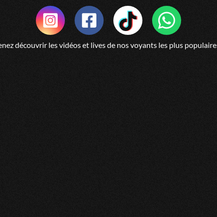
JACQUELINE
Très bon medium c'est toujours
nez découvrir les vidéos et lives de nos voyants les plus populaire
Lucien
Il avait l'air bien s de lui ,j'
reviendrai après pour + de dé
VERONIQUE
Un. Personnage formidable.
CLAUDETTE
Très bon médium, depuis que je
LUCIENNE
C est avec clairvoyance, ress