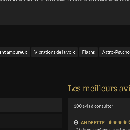
nt amoureux
Vibrations de la voix
Flashs
Astro-Psycho
Les meilleurs av
100
avis à consulter
ANDRETTE
J’étais en confiance la suite u