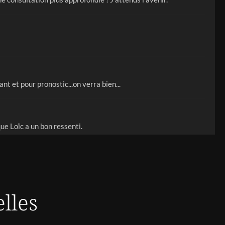
nt et pour pronostic...on verra bien...
ue Loïc a un bon ressenti.
ision des choses maintenant j attends le résultat
lles
uation amoureuse, j’écoute toujours les conseils de Loïc ,
que je puisse envoyer photo je l’ai plu merci