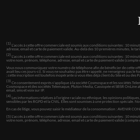
(1)
L’accès à cette offre commerciale est soumis aux conditions suivantes : 10 minu
adresse, email et carte de paiement valide. Au-delà des 10 premières minutes, le ta
(2)
L'accès à cette offre commerciale est soumis aux conditions suivantes : 10 minu
votre nom, prénom, téléphone, adresse, email et carte de paiement valide (compte c
Vous nous communiquez votre numéro de téléphone afin de bénéficier de cette offre 
avait lieu ces jours-ci). Si vous ne souhaitez pas être rappelé, ne renseignez pas l
; cette inscription est toutefois inopérante si vous êtes déjà client du Site et ou des 
(3)
Ce consentement exprès s'applique à la société Cosmospace et les sociétés Telem
Cosmospace et des sociétés Telemaque, Pluton Media, Cassiopée et SBSR OnLine afin
email, sms et voix sur IP.
(4)
Les informations relatives à l’origine raciale ou ethnique, les opinions politique
sensibles par les RGPD et la CNIL. Elles sont soumises à une protection spéciale. N
En cas de litige, vous pouvez saisir le médiateur de la consommation : AVENIR CO
(5) L'accès à cette offre commerciale est soumis aux conditions suivantes :
10
minute
votre nom, prénom, téléphone, adresse, email et carte de paiement valide (compte c