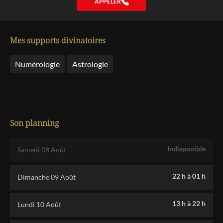
APPELER
Mes supports divinatoires
Numérologie
Astrologie
Son planning
Indisponible
Samedi 08 Août
22 h
à
01 h
Dimanche 09 Août
13 h
à
22 h
Lundi 10 Août