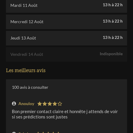
13 h
à
22 h
Mardi 11 Août
13 h
à
22 h
Mercredi 12 Août
13 h
à
22 h
Jeudi 13 Août
Indisponible
Vendredi 14 Août
Les meilleurs avis
100
avis à consulter
Anouloy
Bon premier contact claire et honnête j attends de voir
si ses prédictions sont justes