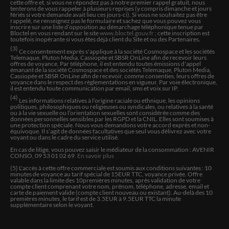
cette offre et, si vous ne répondez pas à notre premier rappel gratuit, nous
tenterons de vous rappeler à plusieurs reprises (y compris dimanche et jours
fériés si votre demande avait lieu ces jours-ci). Si vous ne souhaitez pas être
NOELLE
rappelé, ne renseignez pas le formulaire et sachez que vous pouvez vous
inscrire sur une liste d’opposition au démarchage téléphonique tenue par
Très très bien
Bloctel en vous rendant sur le site
www.bloctel.gouv.fr
; cette inscription est
toutefois inopérante si vous êtes déjà client du Site et ou des Partenaires.
(3)
Ce consentement exprès s'applique à la société Cosmospace et les sociétés
Telemaque, Pluton Media, Cassiopée et SBSR OnLine afin de recevoir leurs
BORIS
offres de voyance. Par téléphone, il est entendu toutes émissions d'appel
émanant de la société Cosmospace et des sociétés Telemaque, Pluton Media,
Elle à vue mon passé il y a 4 ans.
Cassiopée et SBSR OnLine afin de recevoir, comme consenties, leurs offres de
voyance dans le respect des règlementations en vigueur. Par voie électronique,
il est entendu toute communication par email, sms et voix sur IP.
(4)
Les informations relatives à l’origine raciale ou ethnique, les opinions
ISMAENE
politiques, philosophiques ou religieuses ou syndicales, ou relatives à la santé
ou à la vie sexuelle ou l’orientation sexuelles sont considérée comme des
Excellente voyante merci Vanessa tout ce que tu ma dis
données personnelles sensibles par les RGPD et la CNIL. Elles sont soumises à
tout est arrivé je vous la recommande car Vanessa est
une protection spéciale. Nous vous demandons votre accord exprès et non-
équivoque. Il s’agit de données facultatives que seul vous délivrez avec votre
une voyante exceptionnelle merci beaucoup Vanessa
voyant ou dans le cadre du service utilisé.
En cas de litige, vous pouvez saisir le médiateur de la consommation : AVENIR
CONSO, 09 53 01 02 69.
En savoir plus
ZULFIKA
(5) L'accès à cette offre commerciale est soumis aux conditions suivantes :
10
minutes de voyance au tarif spécial de
15
EUR TTC, voyance privée. Offre
Oui, Vanessa prédit juste
valable dans la limite des
10
premières minutes, après validation de votre
compte client comprenant votre nom, prénom, téléphone, adresse, email et
carte de paiement valide (compte client nouveau ou existant). Au-delà des 10
premières minutes, le tarif est de 3.5EUR à 9.5EUR TTC la minute
supplémentaire selon le voyant.
MIMOSE
Acceui agréable et bienveillant.