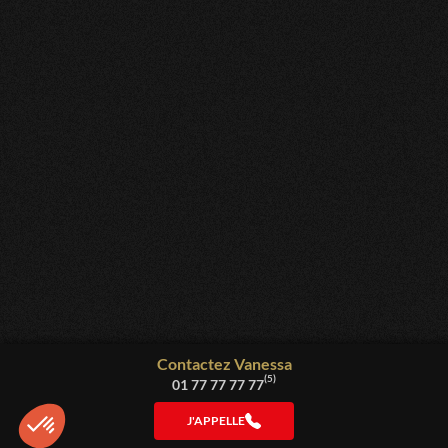
En 10min pour une 1ère consultation c'etait plutôt bien!
Des ressentis avérés,seul le temps confirmera ses
prédictions qui je l'espère seront justes 🤞☘️
CATHY
Très bonne consultation
CATHERINE
Très bonne !
CLARYSSE
Très forte dans ses prédictions
Madame
Contactez
Vanessa
(5)
01 77 77 77 77
Van sa toujours au top 👍 Merci pour l’éclairage !
J'APPELLE
Accueil
Voyants
Tchatter
Appeler
Diemunsch