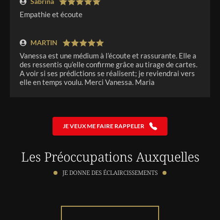
Sabrina
Empathie et écoute
MARTIN
Vanessa est une médium à l’écoute et rassurante. Elle a
des ressentis qu’elle confirme grâce au tirage de cartes.
A voir si ses prédictions se réalisent; je reviendrai vers
elle en temps voulu. Merci Vanessa. Maria
Corinne
Très concentrée sur les questions posées, va
JE VEUX ME FAIRE RAPPELER
directement à l'essentiel. Un grand merci Vanessa
Les Préoccupations Auxquelles
DANIELLE
JE DONNE DES ÉCLAIRCISSEMENTS
Un grand merci Vanessa
Olivier
Je suis satisfait de ma consultation mais miantenant cel