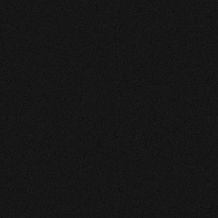
très vite.
Servais
Tout va bien !
Madame
Vanessa toujours au top 👌
LUC
Très bien
ROSE-MARIE
Personne chaleureuse et précise.
MARYSE
Très bonne médium