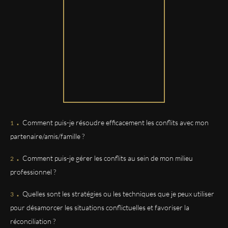
areste des phrases j attends de voir la réalité des chos
s....en tout cas merci
GISELE
Bonne méfium a lecoute
CHRISTIAN
Vanessa a pu me rassurer avec précisions.. Merci à elle
.
Comment puis-je résoudre efficacement les conflits avec mon
MADELEINE-MADO
partenaire/amis/famille ?
Très à l’écoute Directe Ne tourne pas autour du pot
.
Comment puis-je gérer les conflits au sein de mon milieu
Rachel
professionnel ?
Très agréable et rassurante ✨🤗
.
Quelles sont les stratégies ou les techniques que je peux utiliser
pour désamorcer les situations conflictuelles et favoriser la
GISELE
réconciliation ?
Jaime ,beaucoup cette jeune médium. Que je