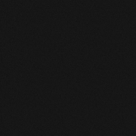
Très professionnelle, à l'écoute et agréable. Merci pour
cet échange constructif. Prenez soin de vous 🌹 Hakima
CATHY
Bonne consultation
RAPHAEL
D’une grande douceur, elle a répondu à ma question avec
quelques détails supplémentaires non négligeables. Elle
m’a également guidé sur certains de mes doutes, ce qui
est précieux. En revanche, je ne suis pas totalement sûr
d’avoir ressenti une vraie connexion avec elle : il y a eu
beaucoup de questions, et le rythme m’a semblé un peu
lent pour moi. J’ai encore besoin d’y réfléchir avant
d’envisager une nouvelle consultation. Cependant,
l’expérience reste relativement agréable, surtout pour
une consultation quasi gratuite (1€), et pourrait
convenir davantage à d’autres.
Nathalie