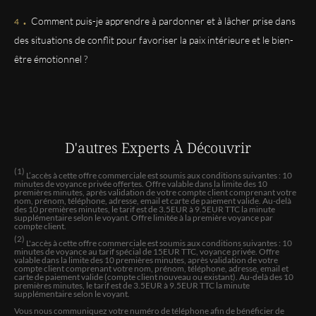
.
recommande !! Douce respectueuse.et surtout à lécoute
Comment puis-je apprendre à pardonner et à lâcher prise dans
des situations de conflit pour favoriser la paix intérieure et le bien-
JOSEPHINE
être émotionnel ?
À bien su décrire mon mari la personne qui l’était nos
sentiments et j’en passe et elle a su me rassurer en 10
minutes
ROMAINE
D'autres Experts
À Découvrir
Très bien passé et très clair de.
(1)
L’accès à cette offre commerciale est soumis aux conditions suivantes : 10
minutes de voyance privée offertes. Offre valable dans la limite des 10
premières minutes, après validation de votre compte client comprenant votre
ISMAENE
nom, prénom, téléphone, adresse, email et carte de paiement valide. Au-delà
des 10 premières minutes, le tarif est de 3.5EUR à 9.5EUR TTC la minute
Vanessa est une excellente voyante tout ce qu elle ma
supplémentaire selon le voyant. Offre limitée à la première voyance par
dis à present est arrivée elle est sans complaisainse est
compte client.
très direct merci beaucoup
(2)
L'accès à cette offre commerciale est soumis aux conditions suivantes : 10
minutes de voyance au tarif spécial de 15EUR TTC, voyance privée. Offre
valable dans la limite des 10 premières minutes, après validation de votre
compte client comprenant votre nom, prénom, téléphone, adresse, email et
carte de paiement valide (compte client nouveau ou existant). Au-delà des 10
CHANTAL
premières minutes, le tarif est de 3.5EUR à 9.5EUR TTC la minute
supplémentaire selon le voyant.
Merci à Vanessa !
Vous nous communiquez votre numéro de téléphone afin de bénéficier de