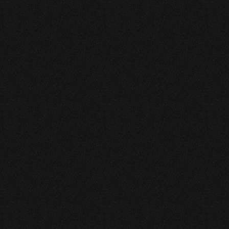
MARIE-DOLORES
Merci Vanessa, une belle expérience avec des ressentis
justes et bienveillants. Cela m’a apporte clarté et
apaisement.
NOELA
Bonjour, Je suis satisfaite des réponses données par le
medium VANESSA.. MERCI NOELA
ROSE-MARIE
Précise, avec bcp d, écoute.
cliente
Super très précise merci beaucoup venessa
Hakima