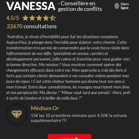
VANESSA
-
Conseillère en
Hors
gestion de conflits
ligne
4.5
/
5
22670
consultations
"
Autrefois, je rêvais d'invisibilité pour fuir les situations complexes.
Aujourd'hui, je plonge dans l'invisible pour éclairer votre chemin. Cette
transformation m'a permis de comprendre que la vraie force réside dans
l'affrontement de nos défis. Spécialisée en amour, carrière et
développement personnel, j'allie calme et franchise pour vous guider vers
la bonne direction. Ma mission ? Vous montrer comment opérer des
changements efficaces dans votre vie. Mon approche a créé des liens si
forts que certains clients demandent à me consulter même pendant mes
jours de repos ! C'est cette chaleur humaine qui donne tout son sens à
mon travail. Entre deux consultations, les voyages nourrissent mon âme
et ma perspicacité. Ma devise ? "Mieux vaut tard que jamais". Alors, prêt
à sortir de l'ombre et à briller de mille feux ?
"
Médium Or
15
€ les
10
premières minutes puis
4.50
€ la minute
supplémentaire
(5)