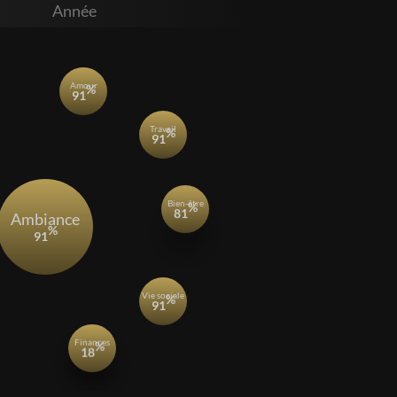
Année
amour
%
99
travail
%
92
bien-être
%
ambiance
81
%
95
vie sociale
%
94
finances
%
18