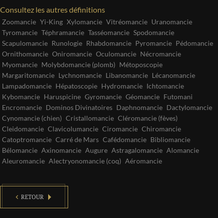
Consultez les autres définitions
Zoomancie
Yi-King
Xylomancie
Vitréomancie
Uranomancie
Tyromancie
Téphramancie
Tasséomancie
Spodomancie
Scapulomancie
Runologie
Rhabdomancie
Pyromancie
Pédomancie
Ornithomancie
Oniromancie
Oculomancie
Nécromancie
Myomancie
Molybdomancie (plomb)
Métoposcopie
Margaritomancie
Lychnomancie
Libanomancie
Lécanomancie
Lampadomancie
Hépatoscopie
Hydromancie
Ichtomancie
Kybomancie
Haruspicine
Gyromancie
Géomancie
Futomani
Encromancie
Dominos Divinatoires
Daphnomancie
Dactylomancie
Cynomancie (chien)
Cristallomancie
Cléromancie (fèves)
Cleidomancie
Clavicolumancie
Ciromancie
Chiromancie
Catoptromancie
Carré de Mars
Cafédomancie
Bibliomancie
Bélomancie
Axinomancie
Augure
Astragalomancie
Alomancie
Aleuromancie
Alectryonomancie (coq)
Aéromancie
RETOUR