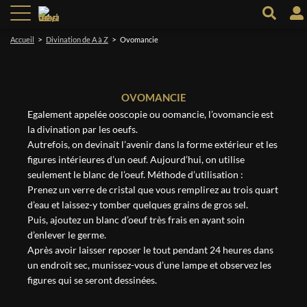
>
>
Accueil
Divination de A à Z
Ovomancie
OVOMANCIE
Egalement appelée ooscopie ou oomancie, l’ovomancie est
la divination par les oeufs.
Autrefois, on devinait l’avenir dans la forme extérieur et les
figures intérieures d’un oeuf. Aujourd’hui, on utilise
seulement le blanc de l’oeuf. Méthode d’utilisation :
Prenez un verre de cristal que vous remplirez au trois quart
d’eau et laissez-y tomber quelques grains de gros sel.
Puis, ajoutez un blanc d’oeuf très frais en ayant soin
d’enlever le germe.
Après avoir laisser reposer le tout pendant 24 heures dans
un endroit sec, munissez-vous d’une lampe et observez les
figures qui se seront dessinées.