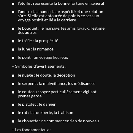
l’étoile : représente la bonne fortune en général
l’ancre : la chance, la prospérité et une relation
sûre. Si elle est entourée de points ce sera un
voyage positif et lié à la carrière
le bouquet : le mariage, les amis loyaux, l’estime
des autres
le trèfle : la prospérité
la lune : la romance
le pont : un voyage heureux
– Symboles d’avertissements :
le nuage : le doute, la déception
le serpent : la malveillance, les médisances
le couteau : soyez particulièrement vigilant,
prenez garde
le pistolet : le danger
le rat : la fourberie, la trahison
la chouette : ne commencez rien de nouveau
– Les fondamentaux :