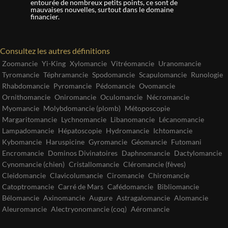
entourée de nombreux petits points, ce sont de
mauvaises nouvelles, surtout dans le domaine
financier.
Consultez les autres définitions
Zoomancie
Yi-King
Xylomancie
Vitréomancie
Uranomancie
Tyromancie
Téphramancie
Spodomancie
Scapulomancie
Runologie
Rhabdomancie
Pyromancie
Pédomancie
Ovomancie
Ornithomancie
Oniromancie
Oculomancie
Nécromancie
Myomancie
Molybdomancie (plomb)
Métoposcopie
Margaritomancie
Lychnomancie
Libanomancie
Lécanomancie
Lampadomancie
Hépatoscopie
Hydromancie
Ichtomancie
Kybomancie
Haruspicine
Gyromancie
Géomancie
Futomani
Encromancie
Dominos Divinatoires
Daphnomancie
Dactylomancie
Cynomancie (chien)
Cristallomancie
Cléromancie (fèves)
Cleidomancie
Clavicolumancie
Ciromancie
Chiromancie
Catoptromancie
Carré de Mars
Cafédomancie
Bibliomancie
Bélomancie
Axinomancie
Augure
Astragalomancie
Alomancie
Aleuromancie
Alectryonomancie (coq)
Aéromancie