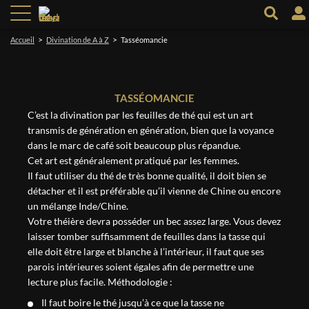
>
>
Accueil
Divination de A à Z
Tasséomancie
TASSÉOMANCIE
C’est la divination par les feuilles de thé qui est un art
transmis de génération en génération, bien que la voyance
dans le marc de café soit beaucoup plus répandue.
Cet art est généralement pratiqué par les femmes.
Il faut utiliser du thé de très bonne qualité, il doit bien se
détacher et il est préférable qu’il vienne de Chine ou encore
un mélange Inde/Chine.
Votre théière devra posséder un bec assez large. Vous devez
laisser tomber suffisamment de feuilles dans la tasse qui
elle doit être large et blanche à l’intérieur, il faut que ses
parois intérieures soient égales afin de permettre une
lecture plus facile. Méthodologie :
Il faut boire le thé jusqu’à ce que la tasse ne