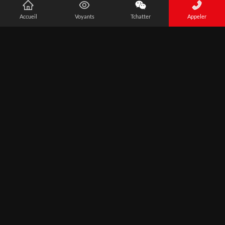
Accueil
Voyants
Tchatter
Appeler
Nos Applications
DISPONIBLES SUR IOS ET ANDROID