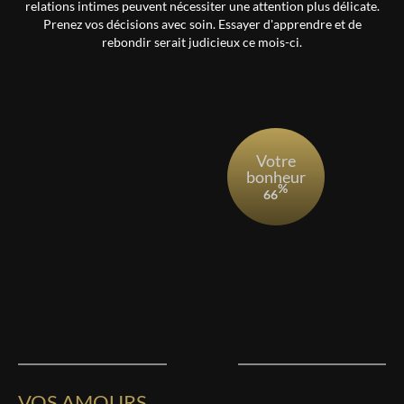
relations intimes peuvent nécessiter une attention plus délicate.
Prenez vos décisions avec soin. Essayer d'apprendre et de
rebondir serait judicieux ce mois-ci.
votre
bonheur
%
66
VOS AMOURS