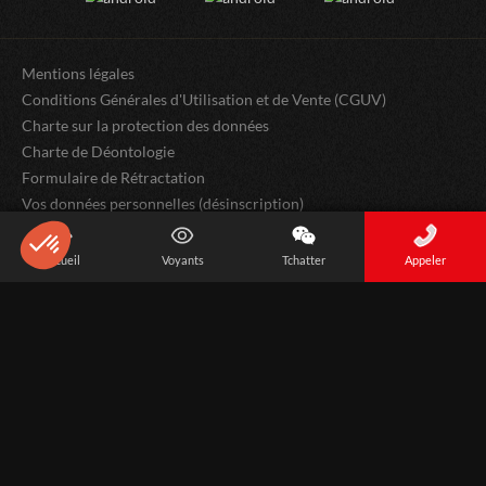
Mentions légales
Conditions Générales d'Utilisation et de Vente (CGUV)
Charte sur la protection des données
Charte de Déontologie
Formulaire de Rétractation
Vos données personnelles (désinscription)
Préférences cookies
Contactez-nous
Accueil
Voyants
Tchatter
Appeler
Bloctel
Axeptio consent
Plateforme de Gestion du Consentement : Personnalisez vos Options
Notre plateforme vous permet d'adapter et de gérer vos paramètres de 
Qui sommes nous ?
Mode de consultation
Exercice du droit de rétractation
Les sites partenaires
iVoyance : application de voyance par tchat