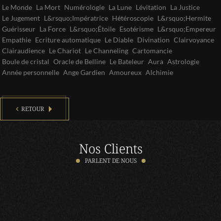
Le Monde
La Mort
Numérologie
La Lune
Lévitation
La Justice
Le Jugement
L&rsquo;Impératrice
Hétéroscopie
L&rsquo;Hermite
Guérisseur
La Force
L&rsquo;Étoile
Esotérisme
L&rsquo;Empereur
Empathie
Ecriture automatique
Le Diable
Divination
Clairvoyance
Clairaudience
Le Chariot
Le Channeling
Cartomancie
Boule de cristal
Oracle de Belline
Le Bateleur
Aura
Astrologie
Année personnelle
Ange Gardien
Amoureux
Alchimie
RETOUR
Nos Clients
PARLENT DE NOUS