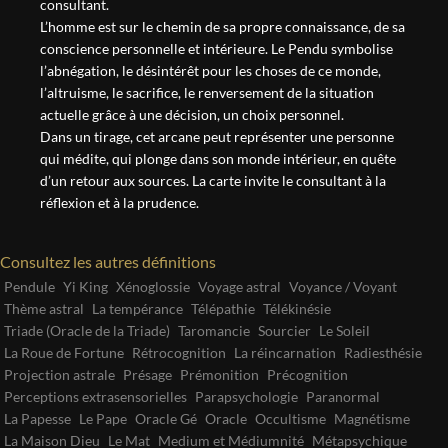
consultant.
L’homme est sur le chemin de sa propre connaissance, de sa
conscience personnelle et intérieure. Le Pendu symbolise
l’abnégation, le désintérêt pour les choses de ce monde,
l’altruisme, le sacrifice, le renversement de la situation
actuelle grâce à une décision, un choix personnel.
Dans un tirage, cet arcane peut représenter une personne
qui médite, qui plonge dans son monde intérieur, en quête
d’un retour aux sources. La carte invite le consultant à la
réflexion et à la prudence.
Consultez les autres définitions
Pendule
Yi King
Xénoglossie
Voyage astral
Voyance / Voyant
Thème astral
La tempérance
Télépathie
Télékinésie
Triade (Oracle de la Triade)
Taromancie
Sourcier
Le Soleil
La Roue de Fortune
Rétrocognition
La réincarnation
Radiesthésie
Projection astrale
Présage
Prémonition
Précognition
Perceptions extrasensorielles
Parapsychologie
Paranormal
La Papesse
Le Pape
Oracle Gé
Oracle
Occultisme
Magnétisme
La Maison Dieu
Le Mat
Medium et Médiumnité
Métapsychique