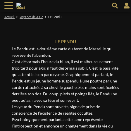
>
>
Accueil
Voyance de A à Z
Le Pendu
LE PENDU
Le Pendu est la douzième carte du tarot de Marseille qui
représente l’abandon.
C’est désormais l’heure du bilan, il est malheureusement
trop tard pour agir, il faut désormais subir. C’est la passivité
qui atteint ici son paroxysme. Graphiquement parlant, le
Pendu est un jeune homme suspendu à une poutre par une
corde rattachée à sa cheville gauche. Ses mains sont ficelées
derrière son dos. Du coup, pieds et poings liés, le Pendu ne
peut qu’agir avec sa tête et son esprit.
Les yeux du Pendu sont ouverts, signe de prise de
conscience de l’existence de réalités occultes.
Psychologiquement parlant, cette lame représente
l’introspection et annonce un changement dans la vie du