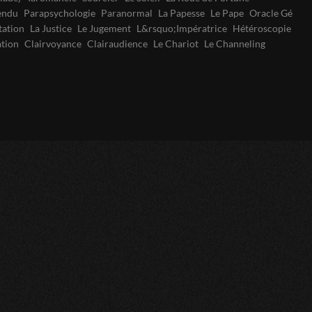
endu
Parapsychologie
Paranormal
La Papesse
Le Pape
Oracle Gé
tation
La Justice
Le Jugement
L&rsquo;Impératrice
Hétéroscopie
ation
Clairvoyance
Clairaudience
Le Chariot
Le Channeling