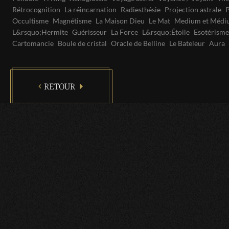
Rétrocognition
La réincarnation
Radiesthésie
Projection astrale
P
Occultisme
Magnétisme
La Maison Dieu
Le Mat
Medium et Médi
L&rsquo;Hermite
Guérisseur
La Force
L&rsquo;Étoile
Esotérisme
Cartomancie
Boule de cristal
Oracle de Belline
Le Bateleur
Aura
RETOUR