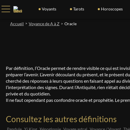
Voyants
Tarots
Horoscopes
Accueil
>
Voyance de A à Z
Oracle
>
Par définition, l’Oracle permet de rendre visible ce qui est invisi
préparer l’avenir. L’avenir découlant du présent, et le présent 
cherché des réponses à leurs questions en faisant appel au divi
l’interprétation des signes. Durant l’Antiquité, rien n’était déc
privée et du quotidien.
Il ne faut cependant pas confondre oracle et prophétie. Le pre
Consultez les autres définitions
Pendule
Yi King
Xénoglossie
Voyage astral
Voyance / Voyant
Thè