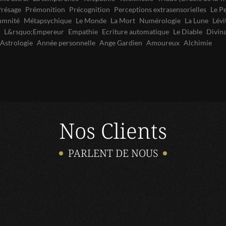
résage
Prémonition
Précognition
Perceptions extrasensorielles
Le P
umnité
Métapsychique
Le Monde
La Mort
Numérologie
La Lune
Lévi
L&rsquo;Empereur
Empathie
Ecriture automatique
Le Diable
Divin
Astrologie
Année personnelle
Ange Gardien
Amoureux
Alchimie
Nos Clients
PARLENT DE NOUS