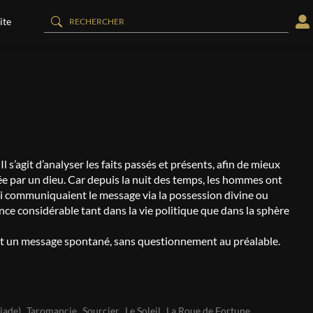
ite
l s’agit d’analyser les faits passés et présents, afin de mieux
rtée par un dieu. Car depuis la nuit des temps, les hommes ont
qui communiquaient le message via la possession divine ou
ence considérable tant dans la vie politique que dans la sphère
rant un message spontané, sans questionnement au préalable.
riade)
Taromancie
Sourcier
Le Soleil
La Roue de Fortune