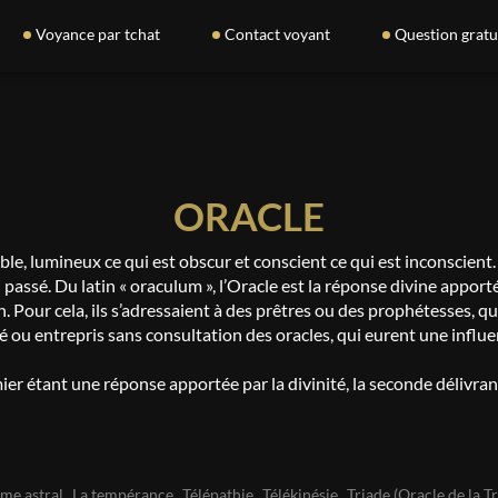
Voyance par tchat
Contact voyant
Question gratu
ORACLE
ble, lumineux ce qui est obscur et conscient ce qui est inconscient. I
du passé. Du latin « oraculum », l’Oracle est la réponse divine appo
n. Pour cela, ils s’adressaient à des prêtres ou des prophétesses, 
idé ou entrepris sans consultation des oracles, qui eurent une influ
mier étant une réponse apportée par la divinité, la seconde déliv
me astral
La tempérance
Télépathie
Télékinésie
Triade (Oracle de la T