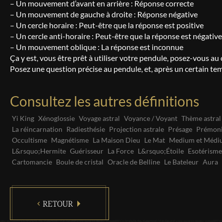
– Un mouvement d’avant en arrière : Réponse correcte
– Un mouvement de gauche à droite : Réponse négative
– Un cercle horaire : Peut-être que la réponse est positive
– Un cercle anti-horaire : Peut-être que la réponse est négative
– Un mouvement oblique : La réponse est inconnue
Ça y est, vous être prêt à utiliser votre pendule, posez-vous au 
Posez une question précise au pendule, et, après un certain t
Consultez les autres définitions
Yi King
Xénoglossie
Voyage astral
Voyance / Voyant
Thème astral
La réincarnation
Radiesthésie
Projection astrale
Présage
Prémoni
Occultisme
Magnétisme
La Maison Dieu
Le Mat
Medium et Médi
L&rsquo;Hermite
Guérisseur
La Force
L&rsquo;Étoile
Esotérisme
Cartomancie
Boule de cristal
Oracle de Belline
Le Bateleur
Aura
RETOUR