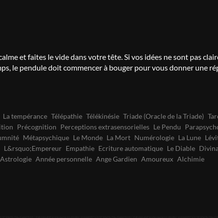
calme et faites le vide dans votre tête. Si vos idées ne sont pas cla
emps, le pendule doit commencer à bouger pour vous donner une ré
La tempérance
Télépathie
Télékinésie
Triade (Oracle de la Triade)
Ta
tion
Précognition
Perceptions extrasensorielles
Le Pendu
Parapsych
umnité
Métapsychique
Le Monde
La Mort
Numérologie
La Lune
Lévi
L&rsquo;Empereur
Empathie
Ecriture automatique
Le Diable
Divin
Astrologie
Année personnelle
Ange Gardien
Amoureux
Alchimie