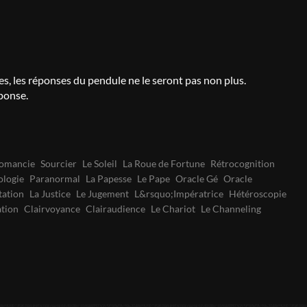
ires, les réponses du pendule ne le seront pas non plus.
ponse.
romancie
Sourcier
Le Soleil
La Roue de Fortune
Rétrocognition
ologie
Paranormal
La Papesse
Le Pape
Oracle Gé
Oracle
tation
La Justice
Le Jugement
L&rsquo;Impératrice
Hétéroscopie
ation
Clairvoyance
Clairaudience
Le Chariot
Le Channeling